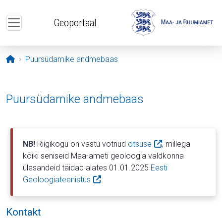
Liigu edasi põhisisu juurde
Geoportaal
Avaleht
Puursüdamike andmebaas
Puursüdamike andmebaas
NB!
Riigikogu on vastu võtnud
otsuse
, millega
kõiki seniseid Maa-ameti geoloogia valdkonna
ülesandeid täidab alates 01.01.2025
Eesti
Geoloogiateenistus
.
Kontakt