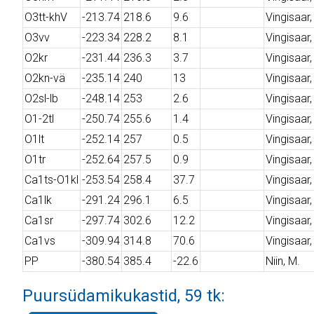
O3tt-khV
-213.74
218.6
9.6
Vingisaar, 
O3vv
-223.34
228.2
8.1
Vingisaar, 
O2kr
-231.44
236.3
3.7
Vingisaar, 
O2kn-vä
-235.14
240
13
Vingisaar, 
O2sl-lb
-248.14
253
2.6
Vingisaar, 
O1-2tl
-250.74
255.6
1.4
Vingisaar, 
O1lt
-252.14
257
0.5
Vingisaar, 
O1tr
-252.64
257.5
0.9
Vingisaar, 
Ca1ts-O1kl
-253.54
258.4
37.7
Vingisaar, 
Ca1lk
-291.24
296.1
6.5
Vingisaar, 
Ca1sr
-297.74
302.6
12.2
Vingisaar, 
Ca1vs
-309.94
314.8
70.6
Vingisaar, 
PP
-380.54
385.4
-22.6
Niin, M.
Puursüdamikukastid, 59 tk: