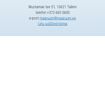
Mustamäe tee 51, 10621 Tallinn
telefon +372 665 0600
e-post
maaruum@maaruum.ee
Liitu uuGISed listiga