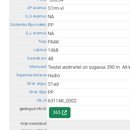
AP avamus
S1rm-vl
Q_G avamus
NA
Südamiku lõpu indeks
PP
Q_L avamus
NA
Tüüp
PAAK
Läbitud
1968
Kastide arv
48
Märkused
Teistel andmetel on sügavus 390 m. Alt
Rajamise otstarve
Hüdro
Strat. algus
S1ad
Strat. lõpp
PP
GB_id
6311AK_0002
geokogud.info ID
365
Kirje sisestatud