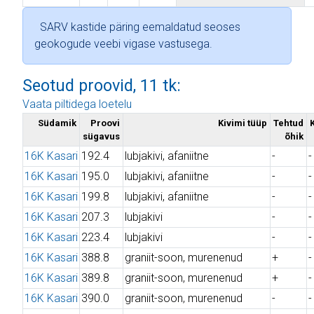
SARV kastide päring eemaldatud seoses
geokogude veebi vigase vastusega.
Seotud proovid, 11 tk:
Vaata piltidega loetelu
Südamik
Proovi
Kivimi tüüp
Tehtud
sügavus
õhik
16K Kasari
192.4
lubjakivi, afaniitne
-
-
16K Kasari
195.0
lubjakivi, afaniitne
-
-
16K Kasari
199.8
lubjakivi, afaniitne
-
-
16K Kasari
207.3
lubjakivi
-
-
16K Kasari
223.4
lubjakivi
-
-
16K Kasari
388.8
graniit-soon, murenenud
+
-
16K Kasari
389.8
graniit-soon, murenenud
+
-
16K Kasari
390.0
graniit-soon, murenenud
-
-