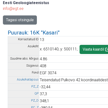
Eesti Geoloogiateenistus
info@egt.ee
Puurauk: 16K "Kasari"
Korrastatud ID
13
Asukoht
x: 6510140; y: 500111;
Vaata kaardil
Suudme abs. kõrgus
4.86
Sügavus
408
Fond
EGF 3074
Asukohatäpsus
Teisendatud Pulkovo 42 koordinaatidest
PZ_Z
-32,44
QP
37,3
PZ_D
348,1
PC_Z
-380,54