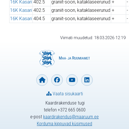
16K Kasari
402.5
graniit-soon, kataklaseerunud
+
-
16K Kasari
402.5
graniit-soon, kataklaseerunud
+
-
16K Kasari
404.5
graniit-soon, kataklaseerunud
+
-
Viimati muudetud: 18.03.2026 12:19
Vaata sisukaarti
Kaardirakenduse tugi
telefon +372 665 0600
e-post
kaardirakendus@maaruum.ee
Korduma kippuvad küsimused