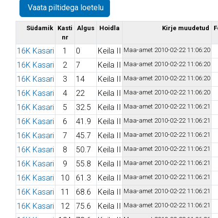
Vaata piltidega loetelu
Südamik
Kasti
Algus
Hoidla
Kirje muudetud
F
nr
16K Kasari
1
0
Keila II
Maa-amet 2010-02-22 11:06:20
16K Kasari
2
7
Keila II
Maa-amet 2010-02-22 11:06:20
16K Kasari
3
14
Keila II
Maa-amet 2010-02-22 11:06:20
16K Kasari
4
22
Keila II
Maa-amet 2010-02-22 11:06:20
16K Kasari
5
32.5
Keila II
Maa-amet 2010-02-22 11:06:21
16K Kasari
6
41.9
Keila II
Maa-amet 2010-02-22 11:06:21
16K Kasari
7
45.7
Keila II
Maa-amet 2010-02-22 11:06:21
16K Kasari
8
50.7
Keila II
Maa-amet 2010-02-22 11:06:21
16K Kasari
9
55.8
Keila II
Maa-amet 2010-02-22 11:06:21
16K Kasari
10
61.3
Keila II
Maa-amet 2010-02-22 11:06:21
16K Kasari
11
68.6
Keila II
Maa-amet 2010-02-22 11:06:21
16K Kasari
12
75.6
Keila II
Maa-amet 2010-02-22 11:06:21