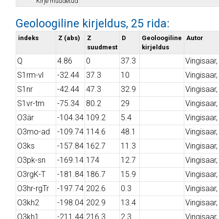
Kirje muudetud
Geoloogiline kirjeldus, 25 rida:
indeks
Z (abs)
Z
D
Geoloogiline
Autor
suudmest
kirjeldus
Q
4.86
0
37.3
Vingisaar, 
S1rm-vl
-32.44
37.3
10
Vingisaar, 
S1nr
-42.44
47.3
32.9
Vingisaar, 
S1vr-tm
-75.34
80.2
29
Vingisaar, 
O3är
-104.34
109.2
5.4
Vingisaar, 
O3mo-ad
-109.74
114.6
48.1
Vingisaar, 
O3ks
-157.84
162.7
11.3
Vingisaar, 
O3pk-sn
-169.14
174
12.7
Vingisaar, 
O3rgK-T
-181.84
186.7
15.9
Vingisaar, 
O3hr-rgTr
-197.74
202.6
0.3
Vingisaar, 
O3kh2
-198.04
202.9
13.4
Vingisaar, 
O3kh1
-211.44
216.3
2.3
Vingisaar, 