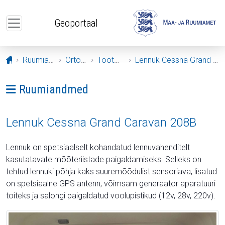
Liigu edasi põhisisu juurde
Geoportaal
Avaleht
Ruumiandmed
Ortofotod
Tootmislugu
Lennuk Cessna Grand Caravan 208B
Ava menüü: Ruumiandmed
Ruumiandmed
Lennuk Cessna Grand Caravan 208B
Lennuk on spetsiaalselt kohandatud lennuvahenditelt
kasutatavate mõõteriistade paigaldamiseks. Selleks on
tehtud lennuki põhja kaks suuremõõdulist sensoriava, lisatud
on spetsiaalne GPS antenn, võimsam generaator aparatuuri
toiteks ja salongi paigaldatud voolupistikud (12v, 28v, 220v).