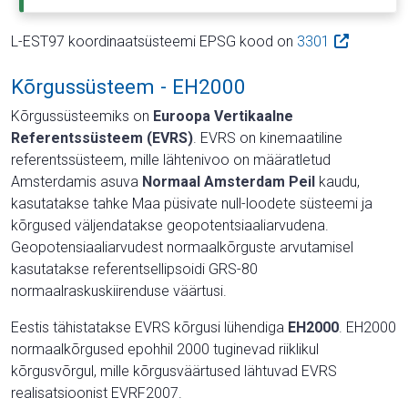
L-EST97 koordinaatsüsteemi EPSG kood on
3301
Kõrgussüsteem - EH2000
Kõrgussüsteemiks on
Euroopa Vertikaalne
Referentssüsteem (EVRS)
. EVRS on kinemaatiline
referentssüsteem, mille lähtenivoo on määratletud
Amsterdamis asuva
Normaal Amsterdam Peil
kaudu,
kasutatakse tahke Maa püsivate null-loodete süsteemi ja
kõrgused väljendatakse geopotentsiaaliarvudena.
Geopotensiaaliarvudest normaalkõrguste arvutamisel
kasutatakse referentsellipsoidi GRS-80
normaalraskuskiirenduse väärtusi.
Eestis tähistatakse EVRS kõrgusi lühendiga
EH2000
. EH2000
normaalkõrgused epohhil 2000 tuginevad riiklikul
kõrgusvõrgul, mille kõrgusväärtused lähtuvad EVRS
realisatsioonist EVRF2007.