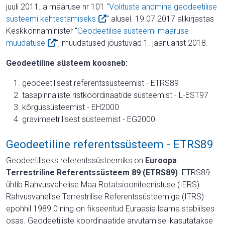
juuli 2011. a määruse nr 101 "
Volituste andmine geodeetilise
süsteemi kehtestamiseks
" alusel. 19.07.2017 allkirjastas
Keskkonnaminister "
Geodeetilise süsteemi määruse
muudatuse
", muudatused jõustuvad 1. jaanuarist 2018.
Geodeetiline süsteem koosneb:
geodeetilisest referentssüsteemist - ETRS89
tasapinnaliste ristkoordinaatide süsteemist - L-EST97
kõrgussüsteemist - EH2000
gravimeetrilisest süsteemist - EG2000
Geodeetiline referentssüsteem - ETRS89
Geodeetiliseks referentssüsteemiks on
Euroopa
Terrestriline Referentssüsteem 89 (ETRS89)
. ETRS89
ühtib Rahvusvahelise Maa Rotatsiooniteenistuse (IERS)
Rahvusvahelise Terrestrilise Referentssüsteemiga (ITRS)
epohhil 1989.0 ning on fikseeritud Euraasia laama stabiilses
osas. Geodeetiliste koordinaatide arvutamisel kasutatakse