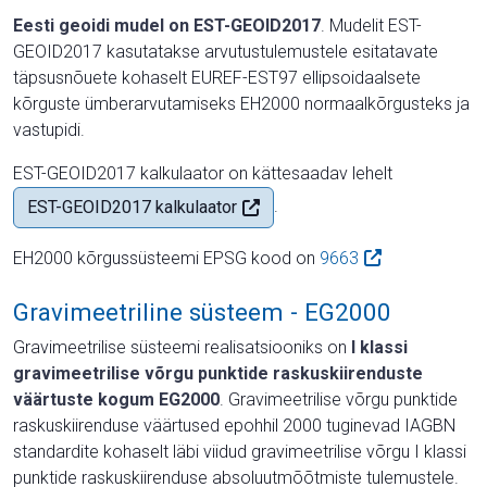
Eesti geoidi mudel on EST-GEOID2017
. Mudelit EST-
GEOID2017 kasutatakse arvutustulemustele esitatavate
täpsusnõuete kohaselt EUREF-EST97 ellipsoidaalsete
kõrguste ümberarvutamiseks EH2000 normaalkõrgusteks ja
vastupidi.
EST-GEOID2017 kalkulaator on kättesaadav lehelt
.
EST-GEOID2017 kalkulaator
EH2000 kõrgussüsteemi EPSG kood on
9663
Gravimeetriline süsteem - EG2000
Gravimeetrilise süsteemi realisatsiooniks on
I klassi
gravimeetrilise võrgu punktide raskuskiirenduste
väärtuste kogum EG2000
. Gravimeetrilise võrgu punktide
raskuskiirenduse väärtused epohhil 2000 tuginevad IAGBN
standardite kohaselt läbi viidud gravimeetrilise võrgu I klassi
punktide raskuskiirenduse absoluutmõõtmiste tulemustele.