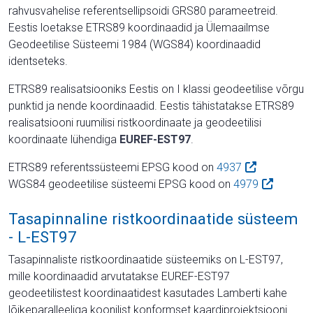
rahvusvahelise referentsellipsoidi GRS80 parameetreid.
Eestis loetakse ETRS89 koordinaadid ja Ülemaailmse
Geodeetilise Süsteemi 1984 (WGS84) koordinaadid
identseteks.
ETRS89 realisatsiooniks Eestis on I klassi geodeetilise võrgu
punktid ja nende koordinaadid. Eestis tähistatakse ETRS89
realisatsiooni ruumilisi ristkoordinaate ja geodeetilisi
koordinaate lühendiga
EUREF-EST97
.
ETRS89 referentssüsteemi EPSG kood on
4937
WGS84 geodeetilise süsteemi EPSG kood on
4979
Tasapinnaline ristkoordinaatide süsteem
- L-EST97
Tasapinnaliste ristkoordinaatide süsteemiks on L-EST97,
mille koordinaadid arvutatakse EUREF-EST97
geodeetilistest koordinaatidest kasutades Lamberti kahe
lõikeparalleeliga koonilist konformset kaardiprojektsiooni