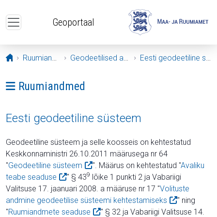
Liigu edasi põhisisu juurde
Geoportaal
Avaleht
Ruumiandmed
Geodeetilised andmed
Eesti geodeetiline süsteem
Ava menüü: Ruumiandmed
Ruumiandmed
Eesti geodeetiline süsteem
Geodeetiline süsteem ja selle koosseis on kehtestatud
Keskkonnaministri 26.10.2011 määrusega nr 64
"
Geodeetiline süsteem
". Määrus on kehtestatud "
Avaliku
9
teabe seaduse
" § 43
lõike 1 punkti 2 ja Vabariigi
Valitsuse 17. jaanuari 2008. a määruse nr 17 "
Volituste
andmine geodeetilise süsteemi kehtestamiseks
" ning
"
Ruumiandmete seaduse
" § 32 ja Vabariigi Valitsuse 14.