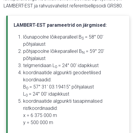
LAMBERT-EST ja rahvusvahelist referentsellipsoidi GRS80.
LAMBERT-EST parameetrid on järgmised:
lõunapoolne lõikeparalleel B
= 58° 00'
S
põhjalaiust
põhjapoolne lõikeparalleel B
= 59° 20'
N
põhjalaiust
telgmeridiaan L
= 24° 00' idapikkust
0
koordinaatide algpunkti geodeetilised
koordinaadid:
B
= 57° 31' 03.19415" põhjalaiust
0
L
= 24° 00' idapikkust
0
koordinaatide algpunkti tasapinnalised
ristkoordinaadid:
x = 6 375 000 m
y = 500 000 m