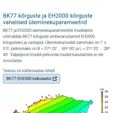
BK77 kõrguste ja EH2000 kõrguste
vahelised üleminekuparameetrid
BK77 ja EH2000 üleminekuparameetrite mudelpind
võimaldab BK77 kõrguste ümberarvutamist EH2000
kõrgusteks ja vastupidi. Üleminekumudeli sammuks on 1' x
0.5', piirkonnaks on B = 57º 20' ... 60º 00' ja L = 21º 20' ... 28º
40'. Väljaspool mudeli piirkonda mudeli kasutamine ei ole
soovitatav.
Teenus on kättesaadav lehelt
.
BK77-EH2000 kalkulaator