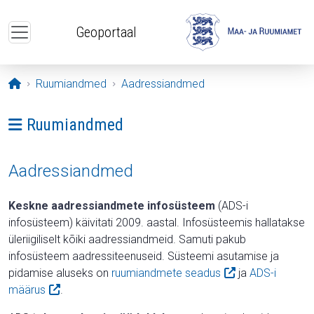
Liigu edasi põhisisu juurde
Geoportaal
Avaleht
Ruumiandmed
Aadressiandmed
Ava menüü: Ruumiandmed
Ruumiandmed
Aadressiandmed
Keskne aadressiandmete infosüsteem
(ADS-i
infosüsteem) käivitati 2009. aastal. Infosüsteemis hallatakse
üleriigiliselt kõiki aadressiandmeid. Samuti pakub
infosüsteem aadressiteenuseid. Süsteemi asutamise ja
pidamise aluseks on
ruumiandmete seadus
ja
ADS-i
määrus
.