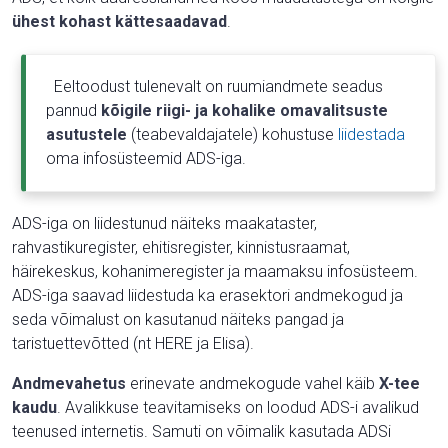
ühest kohast kättesaadavad
.
Eeltoodust tulenevalt on ruumiandmete seadus
pannud
kõigile riigi- ja kohalike omavalitsuste
asutustele
(teabevaldajatele) kohustuse
liidestada
oma infosüsteemid ADS-iga.
ADS-iga on liidestunud näiteks maakataster,
rahvastikuregister, ehitisregister, kinnistusraamat,
häirekeskus, kohanimeregister ja maamaksu infosüsteem.
ADS-iga saavad liidestuda ka erasektori andmekogud ja
seda võimalust on kasutanud näiteks pangad ja
taristuettevõtted (nt HERE ja Elisa).
Andmevahetus
erinevate andmekogude vahel käib
X-tee
kaudu
. Avalikkuse teavitamiseks on loodud ADS-i avalikud
teenused internetis. Samuti on võimalik kasutada ADSi