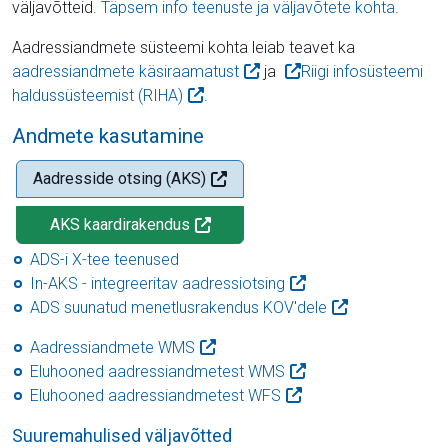
väljavõtteid.
Täpsem info teenuste ja väljavõtete kohta
.
Aadressiandmete süsteemi kohta leiab teavet ka
aadressiandmete käsiraamatust
ja
Riigi infosüsteemi
haldussüsteemist (RIHA)
.
Andmete kasutamine
Aadresside otsing (AKS)
AKS kaardirakendus
ADS-i X-tee teenused
In-AKS - integreeritav aadressiotsing
ADS suunatud menetlusrakendus KOV'dele
Aadressiandmete WMS
Eluhooned aadressiandmetest WMS
Eluhooned aadressiandmetest WFS
Suuremahulised väljavõtted