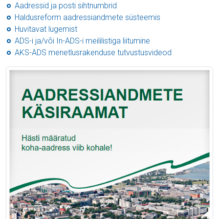
Aadressid ja posti sihtnumbrid
Haldusreform aadressiandmete süsteemis
Huvitavat lugemist
ADS-i ja/või In-ADS-i meililistiga liitumine
AKS-ADS menetlusrakenduse tutvustusvideod