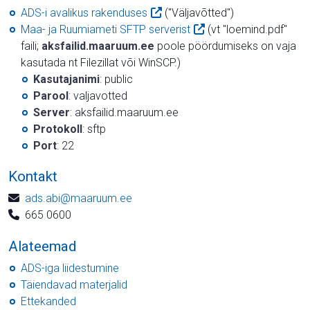
ADS-i avalikus rakenduses
("Väljavõtted")
Maa- ja Ruumiameti SFTP serverist
(vt "loemind.pdf"
faili;
aksfailid.maaruum.ee
poole pöördumiseks on vaja
kasutada nt Filezillat või WinSCP.)
Kasutajanimi
: public
Parool
: valjavotted
Server
: aksfailid.maaruum.ee
Protokoll
: sftp
Port
: 22
Kontakt
ads.abi@maaruum.ee
665 0600
Alateemad
ADS-iga liidestumine
Täiendavad materjalid
Ettekanded