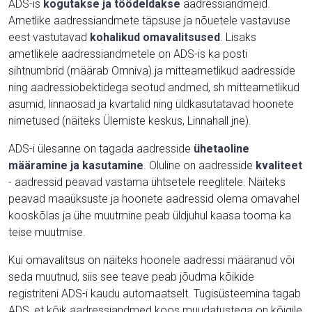
ADS-is
kogutakse ja töödeldakse
aadressiandmeid.
Ametlike aadressiandmete täpsuse ja nõuetele vastavuse
eest vastutavad
kohalikud omavalitsused
. Lisaks
ametlikele aadressiandmetele on ADS-is ka posti
sihtnumbrid (määrab Omniva) ja mitteametlikud aadresside
ning aadressiobektidega seotud andmed, sh mitteametlikud
asumid, linnaosad ja kvartalid ning üldkasutatavad hoonete
nimetused (näiteks Ülemiste keskus, Linnahall jne).
ADS-i ülesanne on tagada aadresside
ühetaoline
määramine ja kasutamine
. Oluline on aadresside
kvaliteet
- aadressid peavad vastama ühtsetele reeglitele. Näiteks
peavad maaüksuste ja hoonete aadressid olema omavahel
kooskõlas ja ühe muutmine peab üldjuhul kaasa tooma ka
teise muutmise.
Kui omavalitsus on näiteks hoonele aadressi määranud või
seda muutnud, siis see teave peab jõudma kõikide
registriteni ADS-i kaudu automaatselt. Tugisüsteemina tagab
ADS, et kõik aadressiandmed koos muudatustega on kõigile