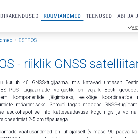
RDIRAKENDUSED
RUUMIANDMED
TEENUSED
ABI JA 
es
ndmed
ESTPOS
S - riiklik GNSS satellii
 kuulub 40 GNSS-tugijaama, mis katavad ühtlaselt Eest
i. ESTPOS tugijaamade võrgustik on vajalik Eesti geodeeti
teemi komponentide jälgimiseks, eelkõige koordinaatide 
kumiste määramiseks. Samuti tagab moodne GNSS-tugijaa
pse asukohapõhise info kättesaadavuse kogu riigis ja võima
itsioneerimist 2-5 cm täpsusega.
aamade vaatlusandmed on lühiajaliselt (viimase 90 päeva ko