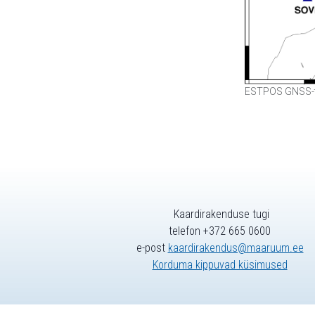
ESTPOS GNSS-t
Kaardirakenduse tugi
telefon +372 665 0600
e-post
kaardirakendus@maaruum.ee
Korduma kippuvad küsimused