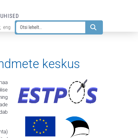
JUHISED
t
eng
Otsi
tandmete keskus
imaa
lise
ning
made
ldab
hta)