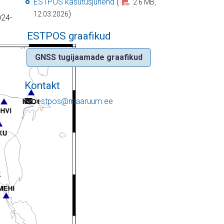
ESTPOS kasutusjuhend
(
2.6 MB,
)
12.03.2026
024-
ESTPOS graafikud
GNSS tugijaamade graafikud
Kontakt
estpos@maaruum.ee