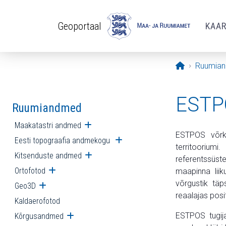
Liigu edasi põhisisu juurde
Geoportaal
KAA
Avaleht
Ruumia
ESTPO
Ruumiandmed
Maakatastri andmed
Ava alammenüü
ESTPOS võrku
Eesti topograafia andmekogu
Ava alammenüü
territoorium
Kitsenduste andmed
Ava alammenüü
referentssüs
Ortofotod
Ava alammenüü
maapinna lii
võrgustik tä
Geo3D
Ava alammenüü
reaalajas pos
Kaldaerofotod
ESTPOS tugij
Kõrgusandmed
Ava alammenüü