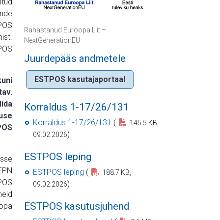
itud
ende
TPOS
Rahastanud Euroopa Liit –
ist.
NextGenerationEU
TPOS
Juurdepääs andmetele
ESTPOS kasutajaportaal
uni
av.
lida
Korraldus 1-17/26/131
use
Korraldus 1-17/26/131
(
145.5 KB,
POS
)
09.02.2026
ESTPOS leping
sse
 EPN
ESTPOS leping
(
188.7 KB,
EPOS
)
09.02.2026
eid
ESTPOS kasutusjuhend
oopa