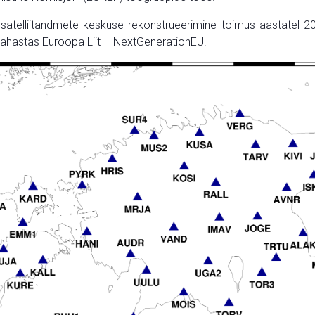
 satelliitandmete keskuse rekonstrueerimine toimus aastatel 2
rahastas Euroopa Liit – NextGenerationEU.