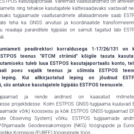
 ESTPOS kasutajaportaali. Vanemad vaatlusandmed on arhiveer
ametis ning tehakse kasutajatele kättesaadavaks vastavalt n
 Lisaks tugijaamade vaatlusandmete allalaadimisele saab ES
alis teha ka GNSS arvutusi ja koordinaatide transformeerim
 reaalaja paranditele ligipääs on samuti tagatud läbi ES
li.
miameti peadirektori korraldusega 1-17/26/131 on k
ESTPOS teenus "RTCM striimid" kõigile tasuta kasutat
tamiseks tuleb luua ESTPOS kasutajaportaalis konto, tel
rtaali poes vajalik teenus ja sõlmida ESTPOS teen
 leping. Kui allkirjastatud leping on jõudnud EST
, siis antakse kasutajatele ligipääs ESTPOS teenusele.
gijaamad ja nende andmed on kaasatud mitmete
stesse projektidesse. Kolm ESTPOS GNSS-tugijaama kuuluvad
ijaamade võrk) koosseisu ja kõik ESTPOS GNSS-tugijaamad 
late Observing System) võrku. ESTPOS tugijaamade andm
Põhjamaade Geodeesiakomisjoni (NKG) töögruppide ja Eur
istike Komisjoni (EUREF) töögruppide töös.