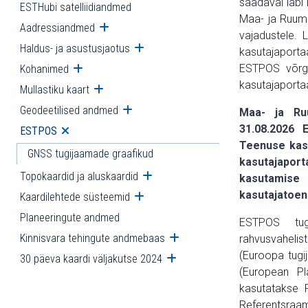
saadaval läbi
ESTHubi satelliidiandmed
Maa- ja Ruumi
Aadressiandmed
Ava alammenüü
vajadustele.
Haldus- ja asustusjaotus
Ava alammenüü
kasutajaporta
ESTPOS võrgu
Kohanimed
Ava alammenüü
kasutajaportaa
Mullastiku kaart
Ava alammenüü
Geodeetilised andmed
Ava alammenüü
Maa- ja Ruu
31.08.2026 
ESTPOS
Ava alammenüü
Teenuse kasu
GNSS tugijaamade graafikud
kasutajapo
Topokaardid ja aluskaardid
Ava alammenüü
kasutamise
kasutajatoeni
Kaardilehtede süsteemid
Ava alammenüü
Planeeringute andmed
ESTPOS tu
Kinnisvara tehingute andmebaas
Ava alammenüü
rahvusvaheli
(Euroopa tug
30 päeva kaardi väljakutse 2024
Ava alammenüü
(European P
kasutatakse 
Referentsraam