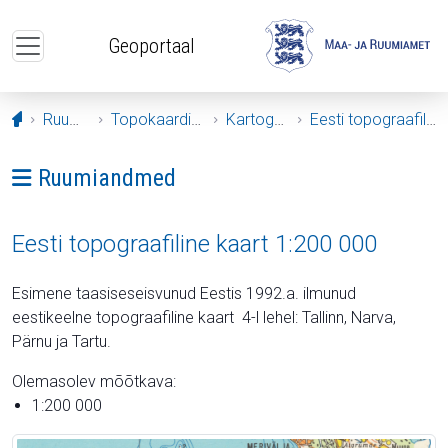
Liigu edasi põhisisu juurde
Geoportaal
Avaleht
Ruumiandmed
Topokaardid ja aluskaardid
Kartograafia arhiiv
Eesti topograafiline kaart 1:200 000
Ava menüü: Ruumiandmed
Ruumiandmed
Eesti topograafiline kaart 1:200 000
Esimene taasiseseisvunud Eestis 1992.a. ilmunud
eestikeelne topograafiline kaart 4-l lehel: Tallinn, Narva,
Pärnu ja Tartu.
Olemasolev mõõtkava:
1:200 000