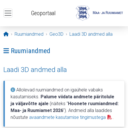
Liigu edasi põhisisu juurde
Geoportaal
Avaleht
Ruumiandmed
Geo3D
Laadi 3D andmed alla
Ava menüü: Ruumiandmed
Ruumiandmed
Laadi 3D andmed alla
Allolevad ruumiandmed on igaühele vabaks
kasutamiseks.
Palume viidata andmete päritolule
ja väljavõtte ajale
(näiteks "
Hoonete ruumiandmed:
Maa- ja Ruumiamet 2026
"). Andmeid alla laadides
nõustute
avaandmete kasutamise tingimustega
.