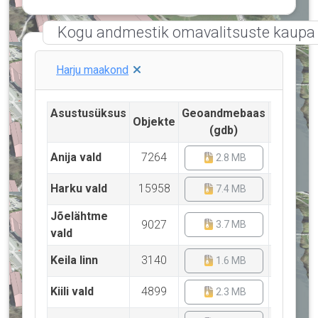
Kogu andmestik omavalitsuste kaupa
Harju maakond
Asustusüksus
Geoandmebaas
Objekte
City
(gdb)
Anija vald
7264
2.8 MB
2.
Harku vald
15958
7.4 MB
6.
Jõelähtme
9027
3.7 MB
3.
vald
Keila linn
3140
1.6 MB
1.
Kiili vald
4899
2.3 MB
2