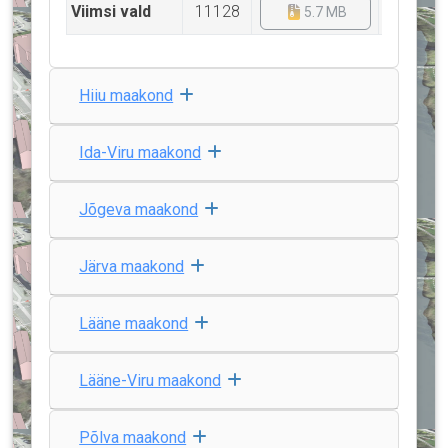
Viimsi vald
11128
5.7 MB
5
Hiiu maakond
Ida-Viru maakond
Jõgeva maakond
Järva maakond
Lääne maakond
Lääne-Viru maakond
Põlva maakond