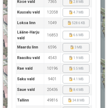
Kose vald
7365
2.8 MB
2.
Kuusalu vald
12058
4.7 MB
4.
Loksa linn
1049
528.6 KB
435
Lääne-Harju
16853
6.6 MB
5.
vald
Maardu linn
6596
3 MB
2.
Raasiku vald
4543
1.9 MB
1.
Rae vald
10196
5.5 MB
4.
Saku vald
9401
4.1 MB
3.
Saue vald
20436
8.4 MB
7.
Tallinn
49816
34.8 MB
31.