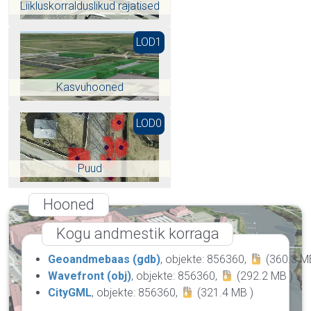
Liikluskorralduslikud rajatised
LOD1
Kasvuhooned
LOD0
Puud
Hooned
Kogu andmestik korraga
Geoandmebaas (gdb)
, objekte: 856360,
(360.3 M
Wavefront (obj)
, objekte: 856360,
(292.2 MB )
CityGML
, objekte: 856360,
(321.4 MB )