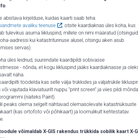
nfo
.
abistava kirjelduse, kuidas kaarti saab teha.
iandmete avaliku teenuse
, otsite kaardiaknas üles koha, kus
b tulevikus asuma liikluspind, millele on nimi määratud (otsinguid
koha-aadressi kui katastritunnuse alusel, otsingu aken asub
emises servas).
oha üles leidnud, suurendate kaardipildi sobivasse
tmesse - nõnda, et kogu liikluspind jääks kaardiaknasse ja olek
savalt näha.
aardipilti töödelda kas selle välja trükkides ja väljatrükile liiklusp
või vajutada klaviatuurilt nuppu "print screen" ja viies pildi mõnd
sprogrammi (näiteks Paint).
il peaks olema selgelt nähtavad olemasolevate katastriüksuste
takaart (kas ortofoto või põhikaart) ja loomulikult kehtestatav
se.
toodule võimaldab X-GIS rakendus trükkida sobilik kaart X-G