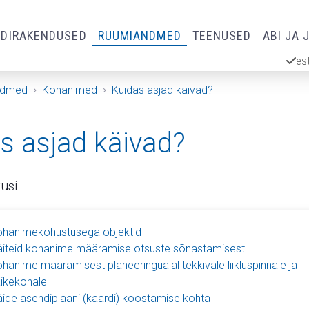
RDIRAKENDUSED
RUUMIANDMED
TEENUSED
ABI JA 
es
ndmed
Kohanimed
Kuidas asjad käivad?
s asjad käivad?
tusi
hanimekohustusega objektid
iteid kohanime määramise otsuste sõnastamisest
hanime määramisest planeeringualal tekkivale liikluspinnale ja
ikekohale
ide asendiplaani (kaardi) koostamise kohta