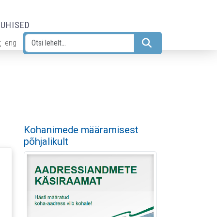
JUHISED
t
eng
Otsi
Kohanimede määramisest
põhjalikult