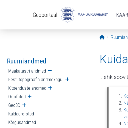
Liigu edasi põhisisu juurde
Geoportaal
KAA
Avaleht
Ruumia
Kuida
Ruumiandmed
Maakatastri andmed
Ava alammenüü
...ehk soovi
Eesti topograafia andmekogu
Ava alammenüü
Kitsenduste andmed
Ava alammenüü
Ko
Ortofotod
Ava alammenüü
Nä
Geo3D
Ava alammenüü
Ko
Kaldaerofotod
vä
Kõrgusandmed
Ava alammenüü
Nä