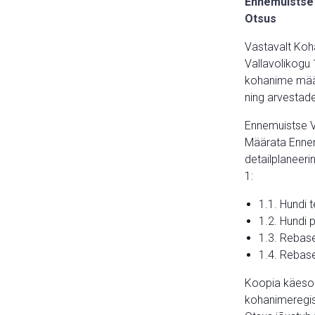
Ennemuistse 
Otsus
Vastavalt Koha
Vallavolikogu 
kohanime määr
ning arvestade
Ennemuistse V
Määrata Ennemu
detailplaneeri
1:
1.1. Hundi 
1.2. Hundi 
1.3. Rebas
1.4. Rebas
Koopia käesole
kohanimeregist