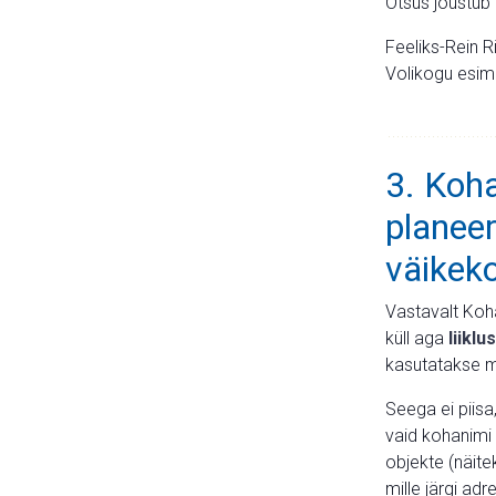
Otsus jõustub
Feeliks-Rein R
Volikogu esi
3. Koh
planeer
väikek
Vastavalt Koh
küll aga
liiklu
kasutatakse m
Seega ei piisa
vaid kohanimi 
objekte (näite
mille järgi ad