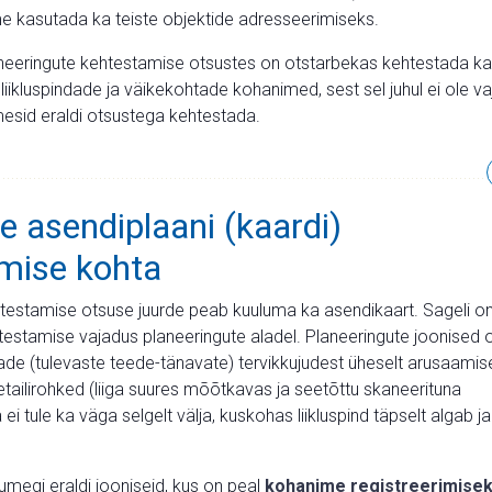
ime kasutada ka teiste objektide adresseerimiseks.
aneeringute kehtestamise otsustes on otstarbekas kehtestada ka
 liikluspindade ja väikekohtade kohanimed, sest sel juhul ei ole va
mesid eraldi otsustega kehtestada.
e asendiplaani (kaardi)
mise kohta
estamise otsuse juurde peab kuuluma ka asendikaart. Sageli o
estamise vajadus planeeringute aladel. Planeeringute joonised 
dade (tulevaste teede-tänavate) tervikkujudest üheselt aru­saami
 detailirohked (liiga suures mõõtkavas ja seetõttu skaneeri­tuna
ei tule ka väga selgelt välja, kuskohas liikluspind täpselt algab ja
megi eraldi jooniseid, kus on peal
kohanime registreerimise