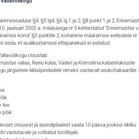
Vallavolikogu
nimeseaduse §4, §5 lg4, §6 lg 1 ja 2, §8 punkt 1 ja 2, Ennemuis
10. jaanuari 2005.a. määrusega nr 5 kehtestatud "Ennemuistse va
amise korra" §5 punktile 2, kohanime määramise eelteatele nr
s seda, et avalikustamisel ettepanekuid ei esitatud.
allavolikogu otsustab:
istse vallas, Reinu külas, Vaderi ja Kriimsilma katastriüksuste
ngu järgsetele liikluspindadele nimeks vastavalt asukohakaardile 
tee
põik
e tee
e põik
vast otsusest ja asendiplaanist saata 10 päeva jooksul riikliku
ri vastutavale ja volitatud töötlejale.