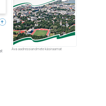
Tagasi üles
Ava aadressiandmete käsiraamat
l: