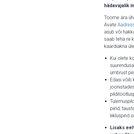
häda­vajalik i
Toome ära ühe 
Avate
Aadress
asub või hakka
saab teha nii 
kaardiakna ül
Kui olete k
suurendusas
ümbrust pii
Edasi võib k
joonistades 
pilditöötlu
Tulemuspild
piirid, taus
liikluspind i
Lisaks eel