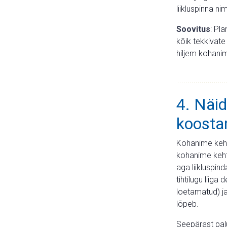
liikluspinna n
Soovitus
: Pl
kõik tekkivate
hiljem kohani
4. Näid
koosta
Kohanime keht
kohanime keht
aga liikluspin
tihtilugu liiga
loetamatud) ja 
lõpeb.
Seepärast palu