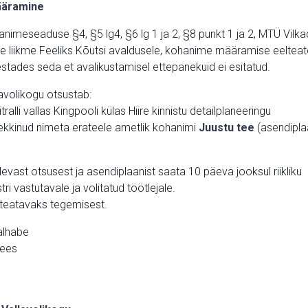
ääramine
nimeseaduse §4, §5 lg4, §6 lg 1 ja 2, §8 punkt 1 ja 2, MTÜ Vilka
se liikme Feeliks Kõutsi avaldusele, kohanime määramise eelteat
estades seda et avalikustamisel ettepanekuid ei esitatud.
lavolikogu otsustab:
alli vallas Kingpooli külas Hiire kinnistu detailplaneeringu
ekkinud nimeta erateele ametlik kohanimi
Juustu tee
(asendipla
vast otsusest ja asendiplaanist saata 10 päeva jooksul riikliku
ri vastutavale ja volitatud töötlejale.
 teatavaks tegemisest.
alhabe
mees