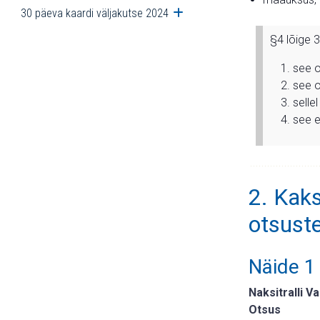
30 päeva kaardi väljakutse 2024
Ava alammenüü
§4 lõige 
see o
see o
selle
see e
2. Kak
otsust
Näide 1
Naksitralli V
Otsus