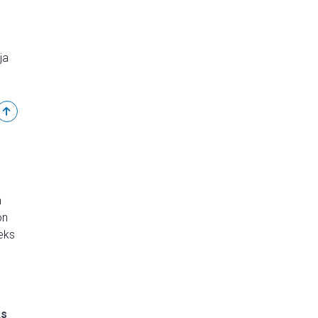
ja
Tagasi üles
n
on
seks
ks