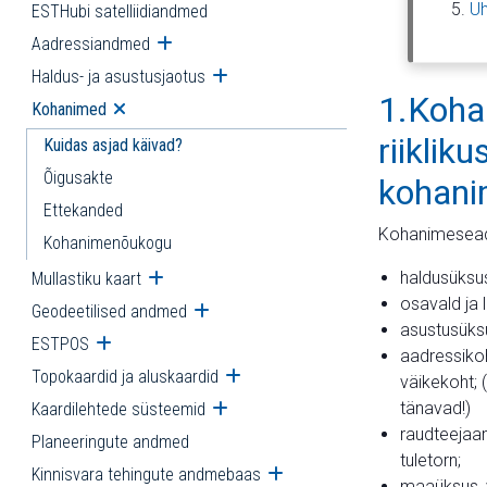
Üh
ESTHubi satelliidiandmed
Aadressiandmed
Ava alammenüü
Haldus- ja asustusjaotus
Ava alammenüü
1.Kohan
Kohanimed
Ava alammenüü
riiklik
Kuidas asjad käivad?
Õigusakte
kohani
Ettekanded
Kohanimeseadu
Kohanimenõukogu
haldusüksu
Mullastiku kaart
Ava alammenüü
osavald ja 
Geodeetilised andmed
Ava alammenüü
asustusüks
ESTPOS
Ava alammenüü
aadressikoh
Topokaardid ja aluskaardid
Ava alammenüü
väikekoht;
(
tänavad!
)
Kaardilehtede süsteemid
Ava alammenüü
raudteejaam
Planeeringute andmed
tuletorn;
Kinnisvara tehingute andmebaas
Ava alammenüü
maaüksus, v