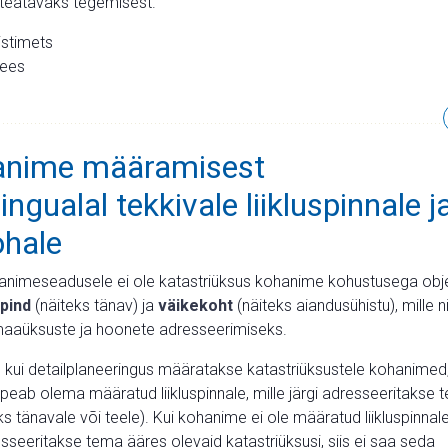
 teatavaks tegemisest.
istimets
mees
anime määramisest
ingualal tekkivale liikluspinnale j
ohale
animeseadusele ei ole katastriüksus kohanime kohustusega obje
spind
(näiteks tänav) ja
väikekoht
(näiteks aiandusühistu), mille 
aaüksuste ja hoonete adresseerimiseks.
, kui detailplaneeringus määratakse katastriüksustele kohanimed
peab olema määratud liikluspinnale, mille järgi adresseeritakse te
ks tänavale või teele). Kui kohanime ei ole määratud liikluspinnale
resseeritakse tema ääres olevaid katastriüksusi, siis ei saa seda