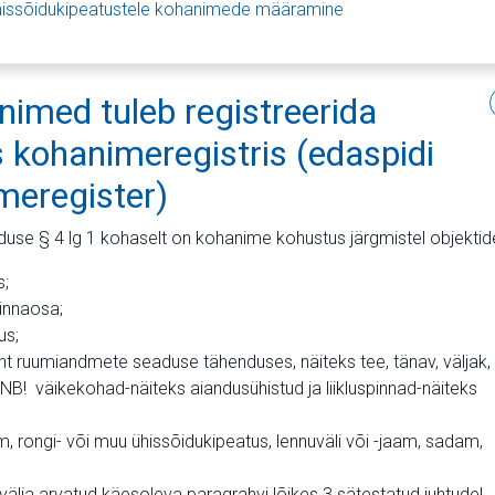
issõidukipeatustele kohanimede määramine
imed tuleb registreerida
us kohanimeregistris (edaspidi
meregister)
se § 4 lg 1 kohaselt on kohanime kohustus järgmistel objektide
s;
linnaosa;
us;
t ruumiandmete seaduse tähenduses, näiteks tee, tänav, väljak,
NB! väikekohad-näiteks aiandusühistud ja liikluspinnad-näiteks
, rongi- või muu ühissõidukipeatus, lennuväli või -jaam, sadam,
älja arvatud käesoleva paragrahvi lõikes 3 sätestatud juhtudel.