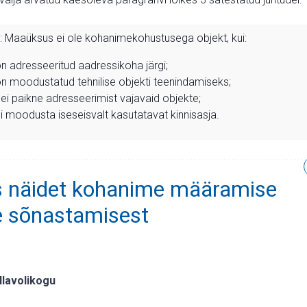
3: Maaüksus ei ole kohanimekohustusega objekt, kui:
n adresseeritud aadressikoha järgi;
n moodustatud tehnilise objekti teenindamiseks;
l ei paikne adresseerimist vajavaid objekte;
i moodusta iseseisvalt kasutatavat kinnisasja.
s näidet kohanime määramise
e sõnastamisest
allavolikogu