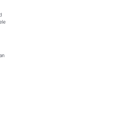
d
ele
an