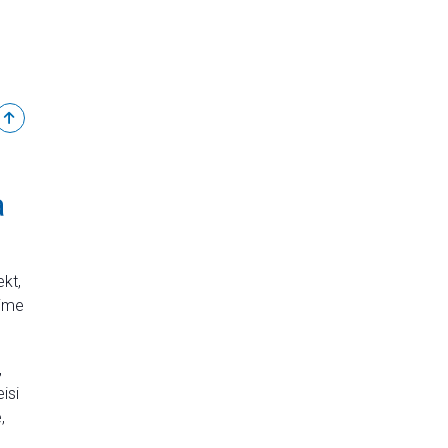
Tagasi üles
a
kt,
nime
,
isi
,