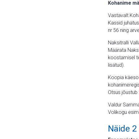
Kohanime m
Vastavalt Koha
Kassid juhatu
nr 56 ning arv
Naksitralli Val
Määrata Naksitr
koostamisel t
lisatud).
Koopia käesole
kohanimeregist
Otsus jõustub
Valdur Samm
Volikogu esi
Näide 2