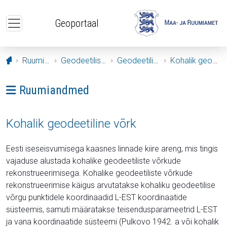
Liigu edasi põhisisu juurde
Geoportaal
Avaleht
Ruumiandmed
Geodeetilised andmed
Geodeetilised võrgud
Kohalik geodeetiline võrk
Ava menüü: Ruumiandmed
Ruumiandmed
Kohalik geodeetiline võrk
Eesti iseseisvumisega kaasnes linnade kiire areng, mis tingis
vajaduse alustada kohalike geodeetiliste võrkude
rekonstrueerimisega. Kohalike geodeetiliste võrkude
rekonstrueerimise käigus arvutatakse kohaliku geodeetilise
võrgu punktidele koordinaadid L-EST koordinaatide
süsteemis, samuti määratakse teisendusparameetrid L-EST
ja vana koordinaatide süsteemi (Pulkovo 1942. a või kohalik