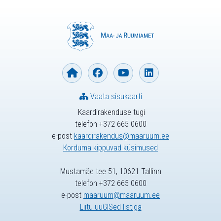
Vaata sisukaarti
Kaardirakenduse tugi
telefon +372 665 0600
e-post
kaardirakendus@maaruum.ee
Korduma kippuvad küsimused
Mustamäe tee 51, 10621 Tallinn
telefon +372 665 0600
e-post
maaruum@maaruum.ee
Liitu uuGISed listiga