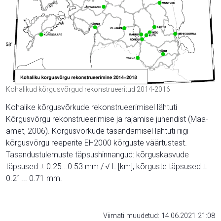
Kohalikud kõrgusvõrgud rekonstrueeritud 2014-2016
Kohalike kõrgusvõrkude rekonstrueerimisel lähtuti
Kõrgusvõrgu rekonstrueerimise ja rajamise juhendist (Maa-
amet, 2006). Kõrgusvõrkude tasandamisel lähtuti riigi
kõrgusvõrgu reeperite EH2000 kõrguste väärtustest.
Tasandustulemuste täpsushinnangud: kõrguskasvude
täpsused ± 0.25...0.53 mm / √ L [km], kõrguste täpsused ±
0.21... 0.71 mm.
Viimati muudetud: 14.06.2021 21:08