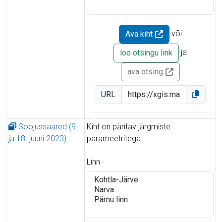
või
Ava kiht
ja
loo otsingu link
ava otsing
URL
Soojussaared (9.
Kiht on päritav järgmiste
ja 18. juuni 2023)
parameetritega:
Linn