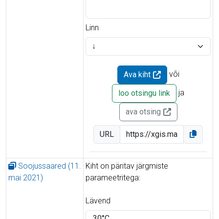
Linn
või
Ava kiht
ja
loo otsingu link
ava otsing
URL
Soojussaared (11.
Kiht on päritav järgmiste
mai 2021)
parameetritega:
Lävend