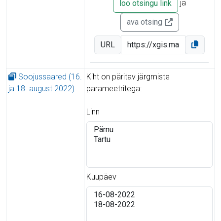
ja
loo otsingu link
ava otsing
URL
Soojussaared (16.
Kiht on päritav järgmiste
ja 18. august 2022)
parameetritega:
Linn
Kuupäev