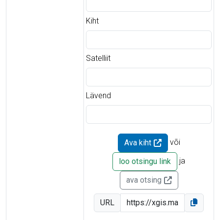
Kiht
Satelliit
Lävend
või
Ava kiht
ja
loo otsingu link
ava otsing
URL