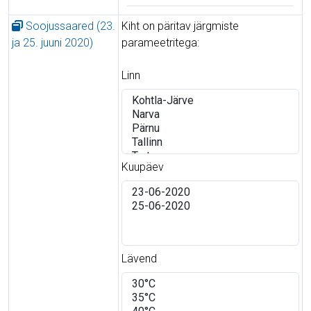
Soojussaared (23.
Kiht on päritav järgmiste
ja 25. juuni 2020)
parameetritega:
Linn
Kuupäev
Lävend