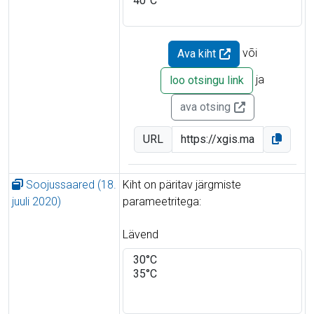
või
Ava kiht
ja
loo otsingu link
ava otsing
URL
Soojussaared (18.
Kiht on päritav järgmiste
juuli 2020)
parameetritega:
Lävend