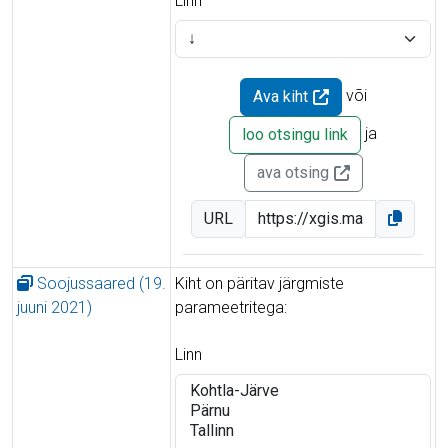
Linn
või
Ava kiht
ja
loo otsingu link
ava otsing
URL
Soojussaared (19.
Kiht on päritav järgmiste
juuni 2021)
parameetritega:
Linn