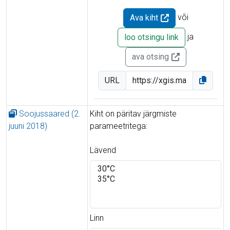
või
Ava kiht
ja
loo otsingu link
ava otsing
URL
Soojussaared (2.
Kiht on päritav järgmiste
juuni 2018)
parameetritega:
Lävend
Linn