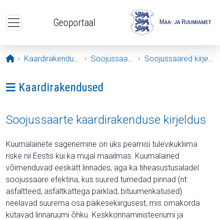
Liigu edasi põhisisu juurde
Geoportaal
Avaleht
Kaardirakendused
Soojussaared
Soojussaared kirjeldus
Ava menüü: Kaardirakendused
Kaardirakendused
Soojussaarte kaardirakenduse kirjeldus
Kuumalainete sagenemine on üks peamisi tulevikukliima
riske nii Eestis kui ka mujal maailmas. Kuumalained
võimenduvad eeskätt linnades, aga ka tiheasustusaladel
soojussaare efektina, kus suured tumedad pinnad (nt:
asfaltteed, asfaltkattega parklad, bituumenkatused)
neelavad suurema osa päikesekiirgusest, mis omakorda
kütavad linnaruumi õhku. Keskkonnaministeeriumi ja