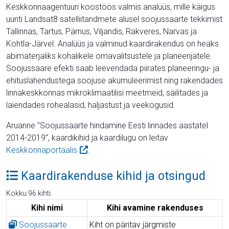
Keskkonnaagentuuri koostöös valmis analüüs, mille käigus
uuriti Landsat8 satelliitandmete alusel soojussaarte tekkimist
Tallinnas, Tartus, Pärnus, Viljandis, Rakveres, Narvas ja
Kohtla-Järvel. Analüüs ja valminud kaardirakendus on heaks
abimaterjaliks kohalikele omavalitsustele ja planeerijatele.
Soojussaare efekti saab leevendada piirates planeeringu- ja
ehituslahendustega soojuse akumuleerimist ning rakendades
linnakeskkonnas mikroklimaatilisi meetmeid, säilitades ja
laiendades rohealasid, haljastust ja veekogusid.
Aruanne "Soojussaarte hindamine Eesti linnades aastatel
2014-2019", kaardikihid ja kaardilugu on leitav
Keskkonnaportaalis
.
Kaardirakenduse kihid ja otsingud
Kokku 96 kihti.
Kihi nimi
Kihi avamine rakenduses
Soojussaarte
Kiht on päritav järgmiste