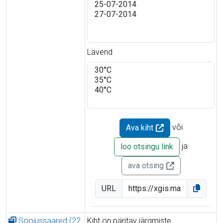
Lävend
või
Ava kiht
ja
loo otsingu link
ava otsing
URL
Soojussaared (22.
Kiht on päritav järgmiste