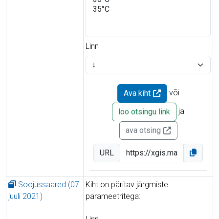
Linn
või
Ava kiht
ja
loo otsingu link
ava otsing
URL
Soojussaared (07.
Kiht on päritav järgmiste
juuli 2021)
parameetritega: