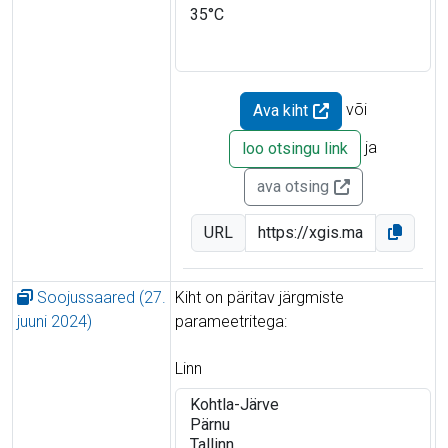
või
Ava kiht
ja
loo otsingu link
ava otsing
URL
Soojussaared (27.
Kiht on päritav järgmiste
juuni 2024)
parameetritega:
Linn