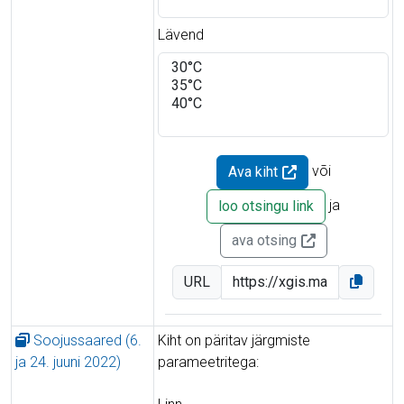
Lävend
või
Ava kiht
ja
loo otsingu link
ava otsing
URL
Soojussaared (6.
Kiht on päritav järgmiste
ja 24. juuni 2022)
parameetritega: