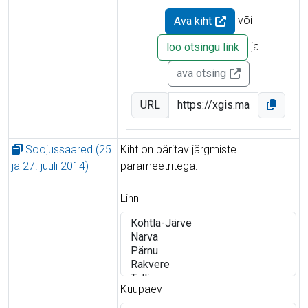
või
Ava kiht
ja
loo otsingu link
ava otsing
URL
Soojussaared (25.
Kiht on päritav järgmiste
ja 27. juuli 2014)
parameetritega:
Linn
Kuupäev