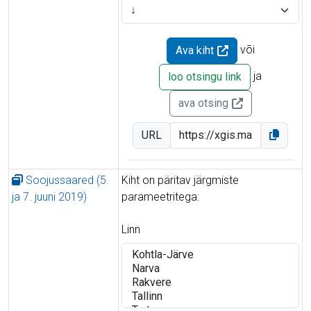
või
Ava kiht
ja
loo otsingu link
ava otsing
URL
Soojussaared (5.
Kiht on päritav järgmiste
ja 7. juuni 2019)
parameetritega:
Linn