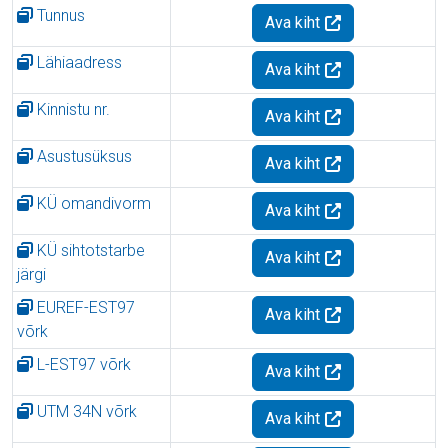
Tunnus
Ava kiht
Lähiaadress
Ava kiht
Kinnistu nr.
Ava kiht
Asustusüksus
Ava kiht
KÜ omandivorm
Ava kiht
KÜ sihtotstarbe
Ava kiht
järgi
EUREF-EST97
Ava kiht
võrk
L-EST97 võrk
Ava kiht
UTM 34N võrk
Ava kiht