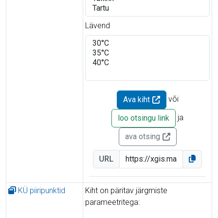
Lävend
või
Ava kiht
ja
loo otsingu link
ava otsing
URL
KÜ piiripunktid
Kiht on päritav järgmiste
parameetritega: