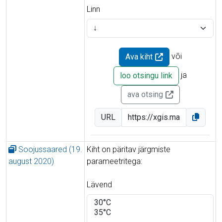
Linn
või
Ava kiht
ja
loo otsingu link
ava otsing
URL
Soojussaared (19.
Kiht on päritav järgmiste
august 2020)
parameetritega:
Lävend