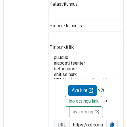
Katastritunnus
Piiripunkti tunnus
Piiripunkti liik
või
Ava kiht
ja
loo otsingu link
ava otsing
URL