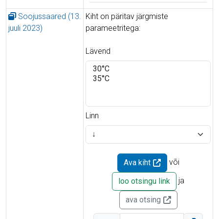
Soojussaared (13.
Kiht on päritav järgmiste
juuli 2023)
parameetritega:
Lävend
Linn
või
Ava kiht
ja
loo otsingu link
ava otsing