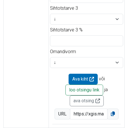
Sihtotstarve 3
Sihtotstarve 3 %
Omandivorm
või
Ava kiht
ja
loo otsingu link
ava otsing
URL