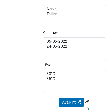
Linn
Kuupäev
Lävend
või
Ava kiht