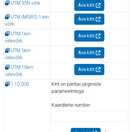
UTM 35N võrk
Ava kiht
UTM (MGRS) 1 km
Ava kiht
võrk
UTM 1km
Ava kiht
viitevõrk
UTM 5km
Ava kiht
viitevõrk
UTM 10km
Ava kiht
viitevõrk
1:10 000
Kiht on päritav järgmiste
parameetritega:
Kaardilehe number