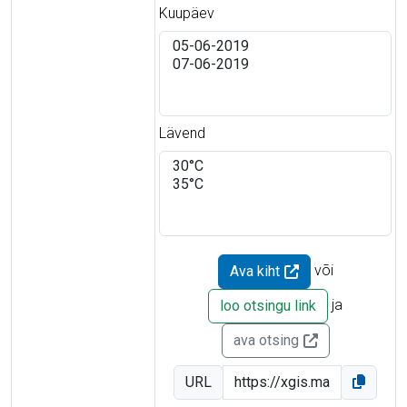
Kuupäev
Lävend
või
Ava kiht
ja
loo otsingu link
ava otsing
URL