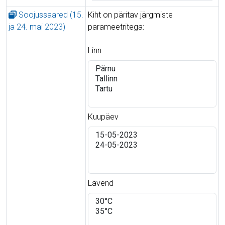
Soojussaared (15.
Kiht on päritav järgmiste
ja 24. mai 2023)
parameetritega:
Linn
Kuupäev
Lävend