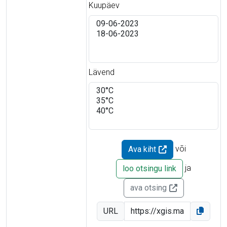
Kuupäev
Lävend
või
Ava kiht
ja
loo otsingu link
ava otsing
URL