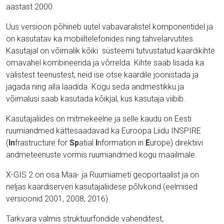
aastast 2000.
Uus versioon põhineb uutel vabavaralistel komponentidel ja
on kasutatav ka mobiiltelefonides ning tahvelarvutites.
Kasutajal on võimalik kõiki süsteemi tutvustatud kaardikihte
omavahel kombineerida ja võrrelda. Kihte saab lisada ka
välistest teenustest, neid ise otse kaardile joonistada ja
jagada ning alla laadida. Kogu seda andmestikku ja
võimalusi saab kasutada kõikjal, kus kasutaja viibib.
Kasutajaliides on mitmekeelne ja selle kaudu on Eesti
ruumiandmed kättesaadavad ka Euroopa Liidu INSPIRE
(
In
frastructure for
Sp
atial
I
nformation in
E
urope) direktiivi
andmeteenuste vormis ruumiandmed kogu maailmale.
X-GIS 2 on osa Maa- ja Ruumiameti geoportaalist ja on
neljas kaardiserveri kasutajaliidese põlvkond (eelmised
versioonid 2001, 2008, 2016).
Tarkvara valmis struktuurfondide vahenditest,