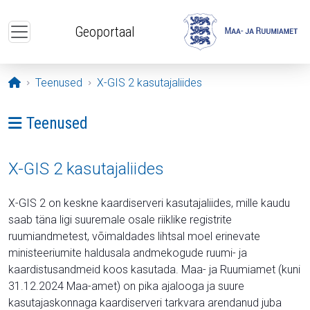
Liigu edasi põhisisu juurde
Geoportaal
Avaleht
Teenused
X-GIS 2 kasutajaliides
Ava menüü: Teenused
Teenused
X-GIS 2 kasutajaliides
X-GIS 2 on keskne kaardiserveri kasutajaliides, mille kaudu
saab täna ligi suuremale osale riiklike registrite
ruumiandmetest, võimaldades lihtsal moel erinevate
ministeeriumite haldusala andmekogude ruumi- ja
kaardistusandmeid koos kasutada. Maa- ja Ruumiamet (kuni
31.12.2024 Maa-amet) on pika ajalooga ja suure
kasutajaskonnaga kaardiserveri tarkvara arendanud juba