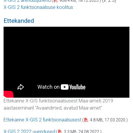
X-GIS 2 arendusjuhend
(v. 2.5)
(
908.4 KB, 18.12.2025 )
X-GIS 2 funktsionaalsuse koolitus
Ettekanded
Ettekanne X-GIS funktsionaalsusest Maa-ameti 2019
aastaseminaril "Avaandmed, avatud Maa-amet"
Ettekanne X-GIS 2 funktsionaalsusest
(
4.8 MB, 17.03.2020 )
X-GIS 2 2022 uuendused
(
3.3 MB, 24.08.2022 )