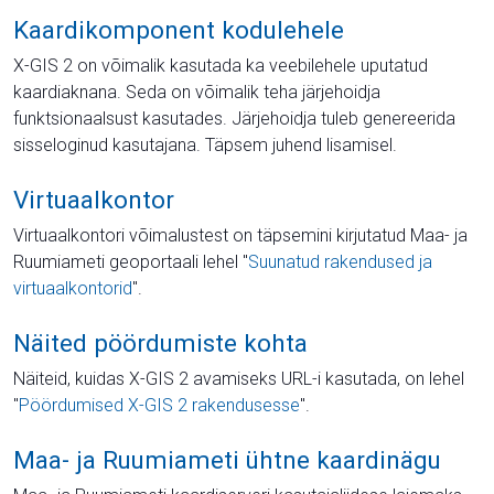
Kaardikomponent kodulehele
X-GIS 2 on võimalik kasutada ka veebilehele uputatud
kaardiaknana. Seda on võimalik teha järjehoidja
funktsionaalsust kasutades. Järjehoidja tuleb genereerida
sisseloginud kasutajana. Täpsem juhend lisamisel.
Virtuaalkontor
Virtuaalkontori võimalustest on täpsemini kirjutatud Maa- ja
Ruumiameti geoportaali lehel "
Suunatud rakendused ja
virtuaalkontorid
".
Näited pöördumiste kohta
Näiteid, kuidas X-GIS 2 avamiseks URL-i kasutada, on lehel
"
Pöördumised X-GIS 2 rakendusesse
".
Maa- ja Ruumiameti ühtne kaardinägu