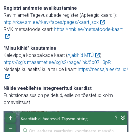
Registri andmete avalikustamine
Ravimiameti Tegevuslubade register (Apteegid kaardil):
http://rkav.sm.ee/rkav/faces/pages/kaart.jspx
RMK metsatööde kaart:
https://rmk.ee/metsatoode-kaart
"Minu kihid" kasutamine
Kalevipoja kohapaikade kaart (
Ajakihid MTÜ
):
https://xgis.maaamet.ee/xgis2/page/link/5p07H3pR
Nedsaja külaseltsi küla talude kaart:
https://nedsaja.ee/talud/
Näide veebilehte integreeritud kaardist
Funktsionaalsus on peidetud, esile on tõestetud kolm
omavalitsust