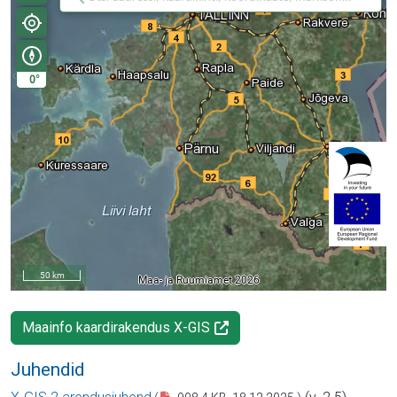
Maainfo kaardirakendus X-GIS
Juhendid