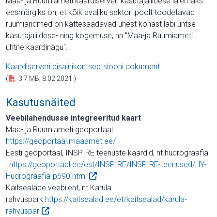
Maa- ja Ruumiameti kaardiserveri kasutajaliidese laiemaks
eesmärgiks on, et kõik avaliku sektori poolt toodetavad
ruumiandmed on kättesaadavad ühest kohast läbi ühtse
kasutajaliidese- ning kogemuse, nn "Maa-ja Ruumiameti
ühtne kaardinägu".
Kaardiserveri disainikontseptsiooni dokument.
(
3.7 MB, 8.02.2021 )
Kasutusnäited
Veebilahendusse integreeritud kaart
Maa- ja Ruumiameti geoportaal:
https://geoportaal.maaamet.ee/
Eesti geoportaal, INSPIRE teenuste kaardid, nt hüdrograafia
:
https://geoportaal.ee/est/INSPIRE/INSPIRE-teenused/HY-
Hudrograafia-p690.html
Kaitsealade veebileht, nt Karula
rahvuspark
https://kaitsealad.ee/et/kaitsealad/karula-
rahvuspar