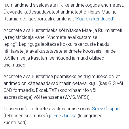
ruumiandmeid sisaldavate riiklike andmekogude andmetest.
Ülevaade kättesaadavatest andmetest on leitav Maa- ja
Ruumiameti geoportaali alamlehelt "
Kaardirakendused
".
Andmete avalikustamiseks sõlmitakse Maa- ja Ruumiameti
ja registripidaja vahel "Andmete avalikustamise
leping". Lepinguga lepitakse kokku rakenduste kaudu
nähtavate ja avalikustatavate andmete koosseis, nende
töötlemise ja kasutamise nõuded ja muud olulised
tingimused.
Andmete avalikustamise peamiseks eeltingimuseks on, et
andmed on kättesaadavad masinloetaval kujul (kas GIS või
CAD formaadis, Excel, TXT (koordinaatinfo või
aadressidega) või teenusena (WMS, WFS)).
Täpsem info andmete avalikustamise osas:
Sulev Õitspuu
(tehnilised küsimused) ja
Ene Jüriska
(lepingulised
küsimused).