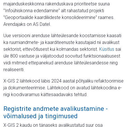
majanduskeskkonna rakenduskava prioriteetse suuna
"Infoühiskonna edendamine" alt rahastatud projekti
"Geoportaalide kaardiliideste konsolideerimine" raames.
Arendajaks on AS Datel.
Uue versiooni arenduse lähteülesande koostamisse kaasati
ka ruumiandmete- ja kaarditeenuste kasutajaid nii avalikust
sektorist, ettevõtlusest kui kolmandas sektorist.
Küsitlus
sai
üle 800 vastuse ja väljatoodud soovitud funktsionaalsusest
viidi mitmed ettepanekud arenduse lähteülesandesse ning
realiseeriti.
X-GIS 2 lähtekood läbis 2024 aastal põhjaliku refaktoorimise
ja dokumenteerimise. Lähtekood on avatud lähtekoodina e-
riigi koodivaramus kättesaadavaks tehtud.
Registrite andmete avalikustamine -
võimalused ja tingimused
X-GIS 2 kaudu on tänaseks avalikustatud suur osa