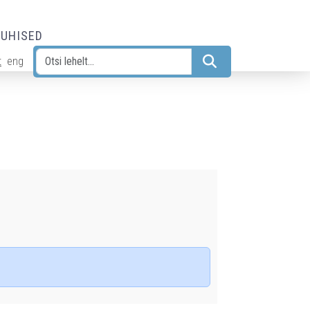
JUHISED
t
eng
Otsi