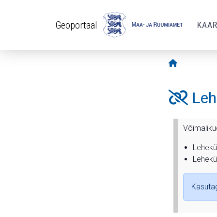
Liigu edasi põhisisu juurde
Geoportaal
KAA
Avaleht
Lehe
Võimaliku
Lehekü
Lehekü
Kasutag