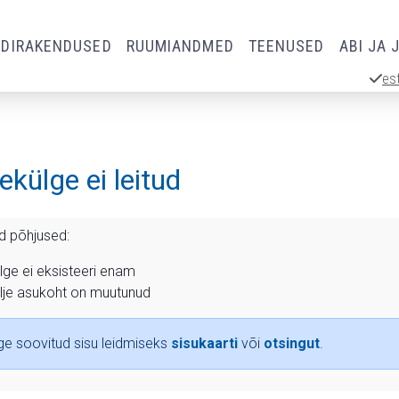
RDIRAKENDUSED
RUUMIANDMED
TEENUSED
ABI JA 
es
külge ei leitud
d põhjused:
lge ei eksisteeri enam
lje asukoht on muutunud
e soovitud sisu leidmiseks
sisukaarti
või
otsingut
.