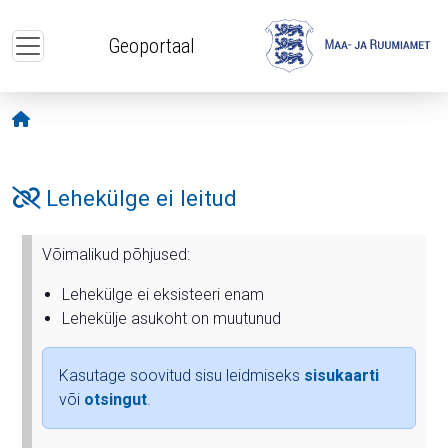
Liigu edasi põhisisu juurde
Geoportaal
Avaleht
Lehekülge ei leitud
Võimalikud põhjused:
Lehekülge ei eksisteeri enam
Lehekülje asukoht on muutunud
Kasutage soovitud sisu leidmiseks
sisukaarti
või
otsingut
.