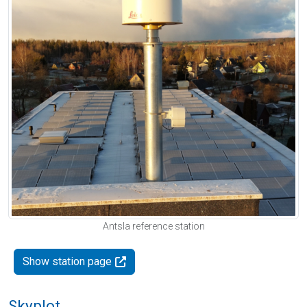
Antsla reference station
Show station page
Skyplot