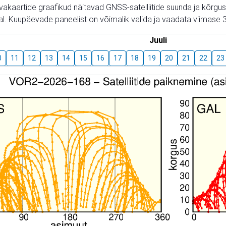
aevakaartide graafikud näitavad GNSS-satelliitide suunda ja kõr
l. Kuupäevade paneelist on võimalik valida ja vaadata viimase 3
Juuli
0
11
12
13
14
15
16
17
18
19
20
21
22
23