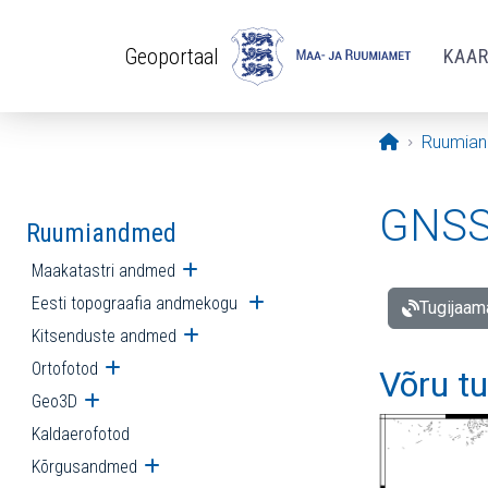
Liigu edasi põhisisu juurde
Geoportaal
KAA
Avaleht
Ruumia
GNSS 
Ruumiandmed
Maakatastri andmed
Ava alammenüü
Eesti topograafia andmekogu
Ava alammenüü
Tugijaam
Kitsenduste andmed
Ava alammenüü
Ortofotod
Ava alammenüü
Võru t
Geo3D
Ava alammenüü
Kaldaerofotod
Kõrgusandmed
Ava alammenüü