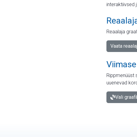
interaktiivsed 
Reaalaj
Reaalaja graa
Vaata reaala
Viimase
Rippmenüüst s
uuenevad kord
Vali graaf