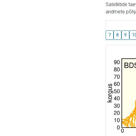
Satelliitide t
andmete põhja
7
8
9
1