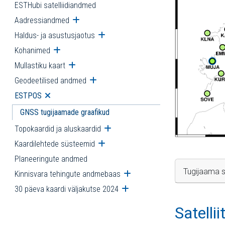
ESTHubi satelliidiandmed
Aadressiandmed
Ava alammenüü
Haldus- ja asustusjaotus
Ava alammenüü
Kohanimed
Ava alammenüü
Mullastiku kaart
Ava alammenüü
Geodeetilised andmed
Ava alammenüü
ESTPOS
Ava alammenüü
GNSS tugijaamade graafikud
Topokaardid ja aluskaardid
Ava alammenüü
Kaardilehtede süsteemid
Ava alammenüü
Planeeringute andmed
Tugijaama s
Kinnisvara tehingute andmebaas
Ava alammenüü
30 päeva kaardi väljakutse 2024
Ava alammenüü
Satelli