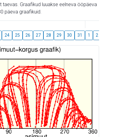
gust taevas. Graafikud luuakse eelneva ööpäeva
0 päeva graafikuid.
August
24
25
26
27
28
29
30
31
1
2
3
4
5
6