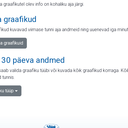
ja graafikutel olev info on kohaliku aja järgi.
a graafikud
fikud kuvavad viimase tunni aja andmeid ning uuenevad iga minut
ja graafikuid
 30 päeva andmed
aab valida graafiku tüübi või kuvada kõik graafikud korraga. Kõ
 tunnis.
iku tüüp