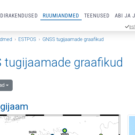
RDIRAKENDUSED
RUUMIANDMED
TEENUSED
ABI JA 
es
ndmed
ESTPOS
GNSS tugijaamade graafikud
tugijaamade graafikud
ad
ugijaam