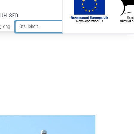
JUHISED
t
eng
Otsi