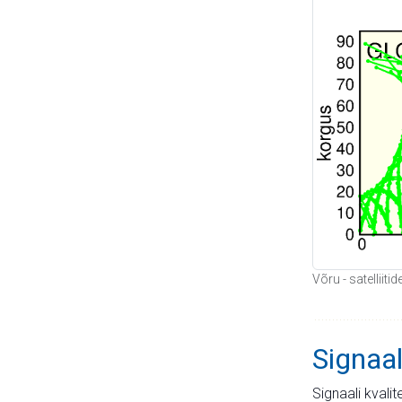
Võru - satelliit
Signaal
Signaali kvali