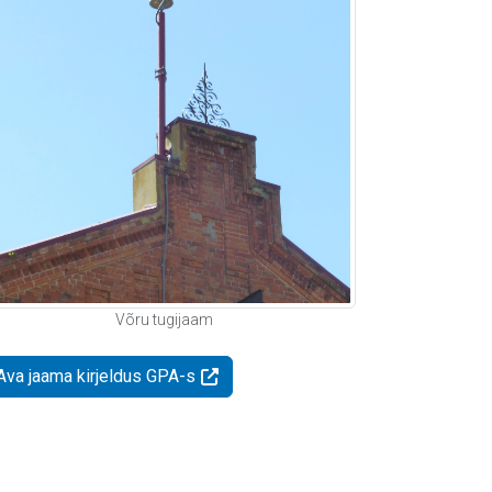
Võru tugijaam
Ava jaama kirjeldus GPA-s