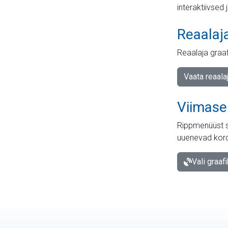
interaktiivsed 
Reaalaj
Reaalaja graa
Vaata reaala
Viimase
Rippmenüüst s
uuenevad kord
Vali graaf