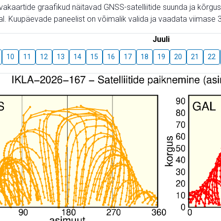
aevakaartide graafikud näitavad GNSS-satelliitide suunda ja kõr
l. Kuupäevade paneelist on võimalik valida ja vaadata viimase 3
Juuli
10
11
12
13
14
15
16
17
18
19
20
21
22