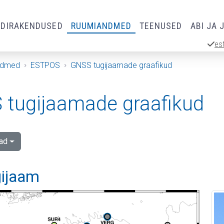
RDIRAKENDUSED
RUUMIANDMED
TEENUSED
ABI JA 
es
ndmed
ESTPOS
GNSS tugijaamade graafikud
tugijaamade graafikud
ad
gijaam