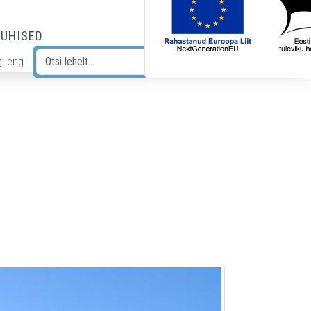
JUHISED
t
eng
Otsi