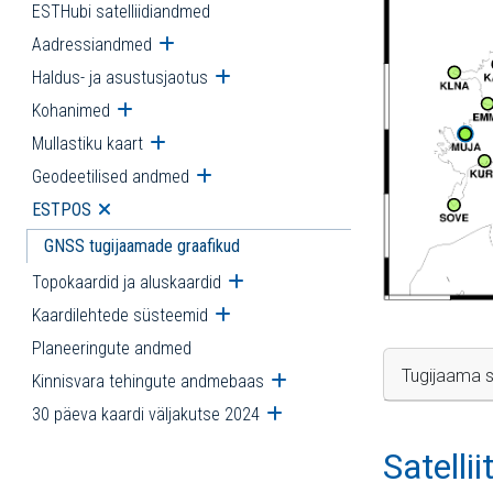
ESTHubi satelliidiandmed
Aadressiandmed
Ava alammenüü
Haldus- ja asustusjaotus
Ava alammenüü
Kohanimed
Ava alammenüü
Mullastiku kaart
Ava alammenüü
Geodeetilised andmed
Ava alammenüü
ESTPOS
Ava alammenüü
GNSS tugijaamade graafikud
Topokaardid ja aluskaardid
Ava alammenüü
Kaardilehtede süsteemid
Ava alammenüü
Planeeringute andmed
Tugijaama s
Kinnisvara tehingute andmebaas
Ava alammenüü
30 päeva kaardi väljakutse 2024
Ava alammenüü
Satelli