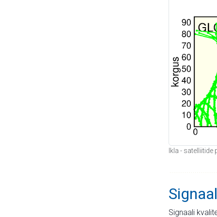
Ikla - satelliiti
Signaal
Signaali kvali