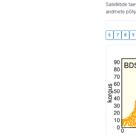
Satelliitide t
andmete põhja
6
7
8
9