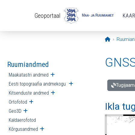
Liigu edasi põhisisu juurde
Geoportaal
KAA
Avaleht
Ruumia
GNSS 
Ruumiandmed
Maakatastri andmed
Ava alammenüü
Eesti topograafia andmekogu
Ava alammenüü
Tugijaam
Kitsenduste andmed
Ava alammenüü
Ortofotod
Ava alammenüü
Ikla tu
Geo3D
Ava alammenüü
Kaldaerofotod
Kõrgusandmed
Ava alammenüü