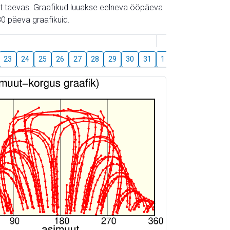
gust taevas. Graafikud luuakse eelneva ööpäeva
0 päeva graafikuid.
August
23
24
25
26
27
28
29
30
31
1
2
3
4
5