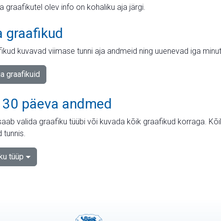
ja graafikutel olev info on kohaliku aja järgi.
a graafikud
fikud kuvavad viimase tunni aja andmeid ning uuenevad iga minut
ja graafikuid
 30 päeva andmed
aab valida graafiku tüübi või kuvada kõik graafikud korraga. Kõ
 tunnis.
iku tüüp