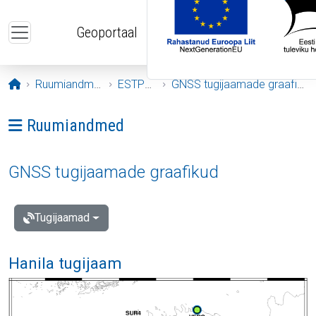
Liigu edasi põhisisu juurde
Geoportaal
Avaleht
Ruumiandmed
ESTPOS
GNSS tugijaamade graafikud
Ava menüü: Ruumiandmed
Ruumiandmed
GNSS tugijaamade graafikud
Tugijaamad
Hanila tugijaam