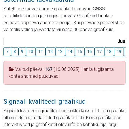
Satelliitide taevakaartide graafikud näitavad GNSS-
satelliitide suunda ja kõrgust taevas. Graafikud luuakse
eelneva ööpäeva andmete põhjal. Kuupäevade paneelist on
võimalik valida ja vaadata viimase 30 päeva graafikuid.
Juuli
7
8
9
10
11
12
13
14
15
16
17
18
19
2
Valitud päeval
167
(16.06.2025) Hanila tugijaama
kohta andmed puuduvad
Signaali kvaliteedi graafikud
Signaali kvaliteedi graafikuid on kokku kaksteist. Iga graafiku
all on selgitus, mida antud graafik näitab. Kõik graafikud on
interaktiivsed ja graafikutel olev info on kohaliku aja järgi.