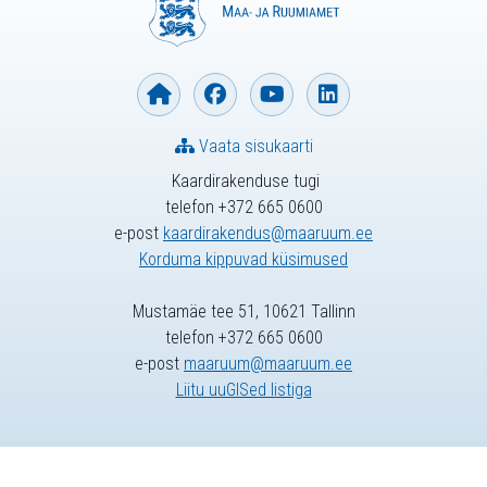
Vaata sisukaarti
Kaardirakenduse tugi
telefon +372 665 0600
e-post
kaardirakendus@maaruum.ee
Korduma kippuvad küsimused
Mustamäe tee 51, 10621 Tallinn
telefon +372 665 0600
e-post
maaruum@maaruum.ee
Liitu uuGISed listiga