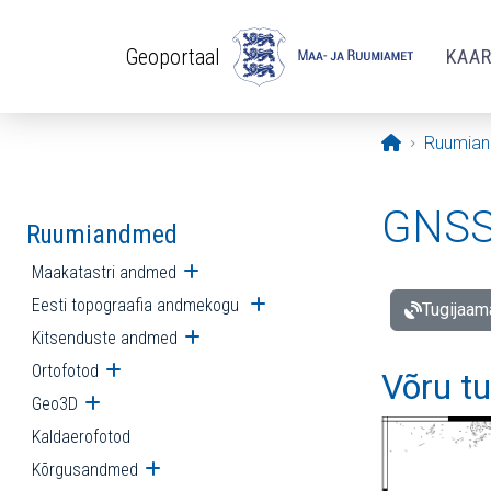
Liigu edasi põhisisu juurde
Geoportaal
KAA
Avaleht
Ruumia
GNSS 
Ruumiandmed
Maakatastri andmed
Ava alammenüü
Eesti topograafia andmekogu
Ava alammenüü
Tugijaam
Kitsenduste andmed
Ava alammenüü
Ortofotod
Ava alammenüü
Võru t
Geo3D
Ava alammenüü
Kaldaerofotod
Kõrgusandmed
Ava alammenüü