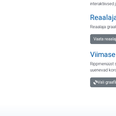
interaktiivsed 
Reaalaj
Reaalaja graa
Vaata reaala
Viimase
Rippmenüüst s
uuenevad kord
Vali graaf