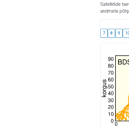
Satelliitide t
andmete põhja
7
8
9
1