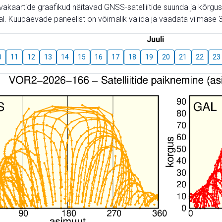
aevakaartide graafikud näitavad GNSS-satelliitide suunda ja kõr
l. Kuupäevade paneelist on võimalik valida ja vaadata viimase 3
Juuli
0
11
12
13
14
15
16
17
18
19
20
21
22
23