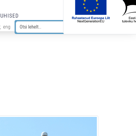
JUHISED
t
eng
Otsi