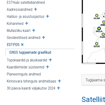
ESTHubi satelliidiandmed
Aadressiandmed
Ava alammenüü
Haldus- ja asustusjaotus
Ava alammenüü
Kohanimed
Ava alammenüü
Mullastiku kaart
Ava alammenüü
Geodeetilised andmed
Ava alammenüü
ESTPOS
Ava alammenüü
GNSS tugijaamade graafikud
Topokaardid ja aluskaardid
Ava alammenüü
Kaardilehtede süsteemid
Ava alammenüü
Planeeringute andmed
Tugijaama s
Kinnisvara tehingute andmebaas
Ava alammenüü
30 päeva kaardi väljakutse 2024
Ava alammenüü
Satelli