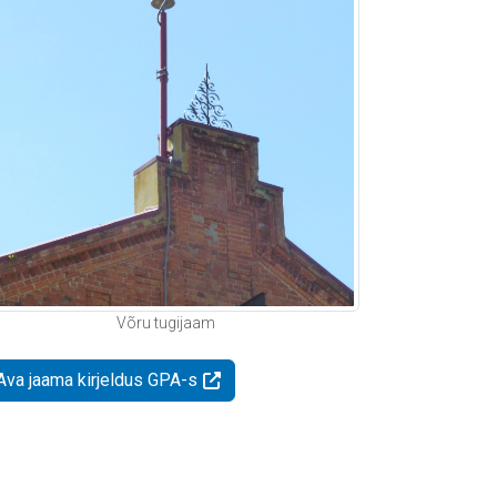
Võru tugijaam
Ava jaama kirjeldus GPA-s