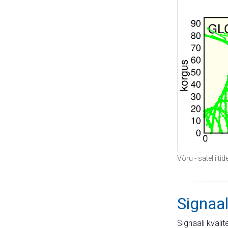
Võru - satelliit
Signaal
Signaali kvali