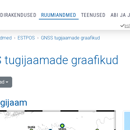
RDIRAKENDUSED
RUUMIANDMED
TEENUSED
ABI JA 
es
ndmed
ESTPOS
GNSS tugijaamade graafikud
tugijaamade graafikud
ad
ugijaam