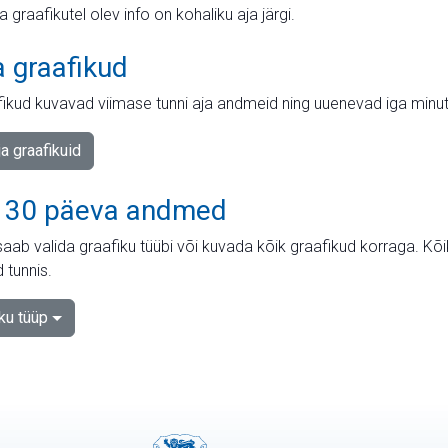
ja graafikutel olev info on kohaliku aja järgi.
a graafikud
fikud kuvavad viimase tunni aja andmeid ning uuenevad iga minut
ja graafikuid
 30 päeva andmed
aab valida graafiku tüübi või kuvada kõik graafikud korraga. Kõ
 tunnis.
iku tüüp