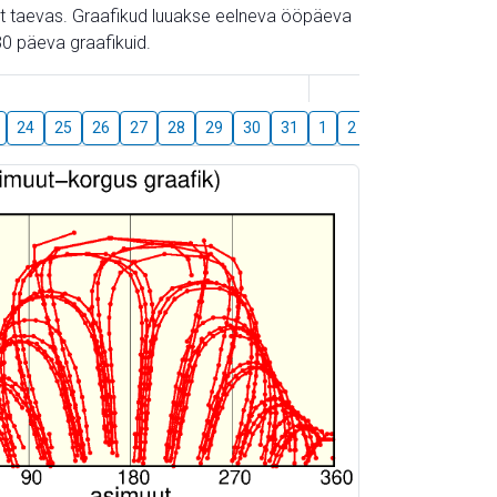
gust taevas. Graafikud luuakse eelneva ööpäeva
0 päeva graafikuid.
August
24
25
26
27
28
29
30
31
1
2
3
4
5
6