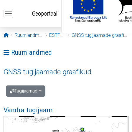
Liigu edasi põhisisu juurde
Geoportaal
Avaleht
Ruumiandmed
ESTPOS
GNSS tugijaamade graafikud
Ava menüü: Ruumiandmed
Ruumiandmed
GNSS tugijaamade graafikud
Tugijaamad
Vändra tugijaam