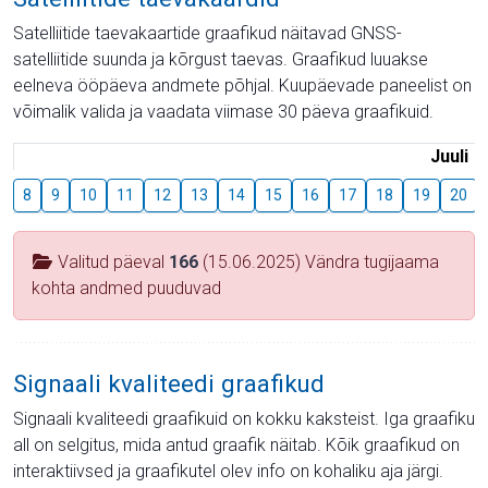
Satelliitide taevakaartide graafikud näitavad GNSS-
satelliitide suunda ja kõrgust taevas. Graafikud luuakse
eelneva ööpäeva andmete põhjal. Kuupäevade paneelist on
võimalik valida ja vaadata viimase 30 päeva graafikuid.
Juuli
8
9
10
11
12
13
14
15
16
17
18
19
20
Valitud päeval
166
(15.06.2025) Vändra tugijaama
kohta andmed puuduvad
Signaali kvaliteedi graafikud
Signaali kvaliteedi graafikuid on kokku kaksteist. Iga graafiku
all on selgitus, mida antud graafik näitab. Kõik graafikud on
interaktiivsed ja graafikutel olev info on kohaliku aja järgi.