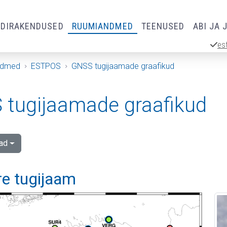
RDIRAKENDUSED
RUUMIANDMED
TEENUSED
ABI JA 
es
ndmed
ESTPOS
GNSS tugijaamade graafikud
tugijaamade graafikud
ad
re tugijaam