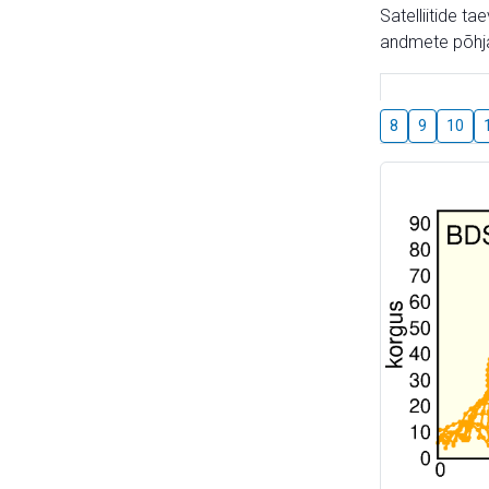
Satelliitide t
andmete põhja
8
9
10