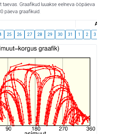
gust taevas. Graafikud luuakse eelneva ööpäeva
0 päeva graafikuid.
August
4
25
26
27
28
29
30
31
1
2
3
4
5
6
7