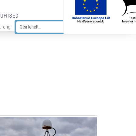
JUHISED
t
eng
Otsi