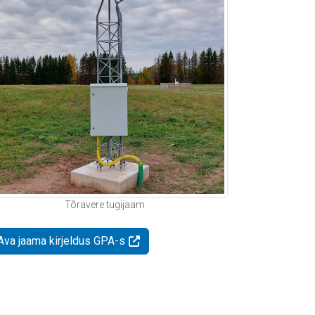
Tõravere tugijaam
Ava jaama kirjeldus GPA-s