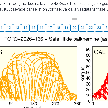
aevakaartide graafikud näitavad GNSS-satelliitide suunda ja kõr
l. Kuupäevade paneelist on võimalik valida ja vaadata viimase 3
Juuli
11
12
13
14
15
16
17
18
19
20
21
22
23
2