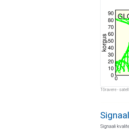
Tõravere - satel
Signaal
Signaali kvali