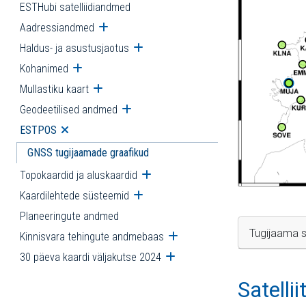
ESTHubi satelliidiandmed
Aadressiandmed
Ava alammenüü
Haldus- ja asustusjaotus
Ava alammenüü
Kohanimed
Ava alammenüü
Mullastiku kaart
Ava alammenüü
Geodeetilised andmed
Ava alammenüü
ESTPOS
Ava alammenüü
GNSS tugijaamade graafikud
Topokaardid ja aluskaardid
Ava alammenüü
Kaardilehtede süsteemid
Ava alammenüü
Planeeringute andmed
Tugijaama s
Kinnisvara tehingute andmebaas
Ava alammenüü
30 päeva kaardi väljakutse 2024
Ava alammenüü
Satelli