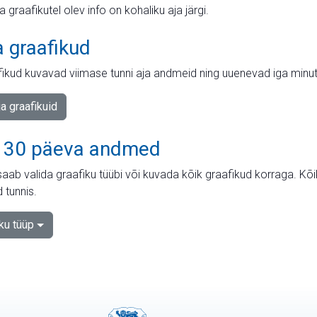
ja graafikutel olev info on kohaliku aja järgi.
a graafikud
fikud kuvavad viimase tunni aja andmeid ning uuenevad iga minut
ja graafikuid
 30 päeva andmed
aab valida graafiku tüübi või kuvada kõik graafikud korraga. Kõ
 tunnis.
iku tüüp