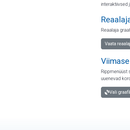
interaktiivsed 
Reaalaj
Reaalaja graa
Vaata reaala
Viimase
Rippmenüüst s
uuenevad kord
Vali graaf