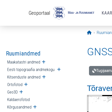
Liigu edasi põhisisu juurde
Geoportaal
KAA
Avaleht
Ruumia
GNSS 
Ruumiandmed
Maakatastri andmed
Ava alammenüü
Eesti topograafia andmekogu
Ava alammenüü
Tugijaam
Kitsenduste andmed
Ava alammenüü
Ortofotod
Ava alammenüü
Tõrave
Geo3D
Ava alammenüü
Kaldaerofotod
Kõrgusandmed
Ava alammenüü