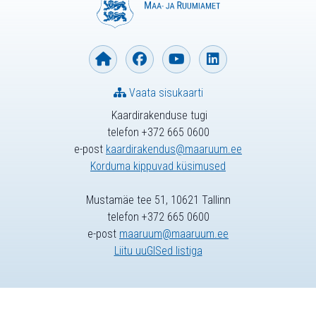
Vaata sisukaarti
Kaardirakenduse tugi
telefon +372 665 0600
e-post
kaardirakendus@maaruum.ee
Korduma kippuvad küsimused
Mustamäe tee 51, 10621 Tallinn
telefon +372 665 0600
e-post
maaruum@maaruum.ee
Liitu uuGISed listiga