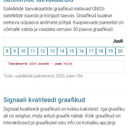
Satelliitide taevakaartide graafikud näitavad GNSS-
satelliitide suunda ja kõrgust taevas. Graafikud luuakse
eelneva ööpäeva andmete põhjal. Kuupäevade paneelist on
võimalik valida ja vaadata viimase 30 päeva graafikuid.
Juuli
8
9
10
11
12
13
14
15
16
17
18
19
20
Toila - satelliitide paiknemine, 2026, päev 166
Signaali kvaliteedi graafikud
Signaali kvaliteedi graafikuid on kokku kaksteist. Iga graafiku
all on selgitus, mida antud graafik näitab. Kõik graafikud on
interaktiivsed ja graafikutel olev info on kohaliku aja järgi.