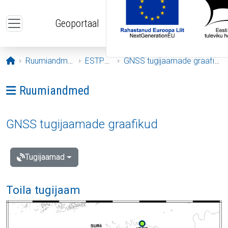
Liigu edasi põhisisu juurde
Geoportaal
Avaleht
Ruumiandmed
ESTPOS
GNSS tugijaamade graafikud
Ava menüü: Ruumiandmed
Ruumiandmed
GNSS tugijaamade graafikud
Tugijaamad
Toila tugijaam