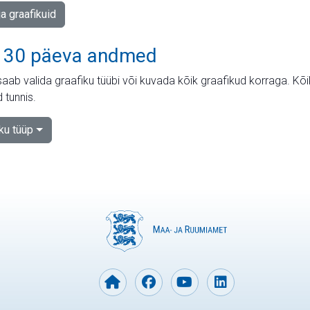
ja graafikuid
 30 päeva andmed
aab valida graafiku tüübi või kuvada kõik graafikud korraga. Kõ
 tunnis.
iku tüüp