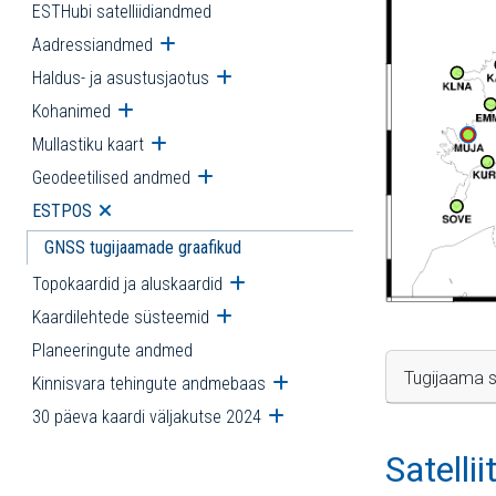
ESTHubi satelliidiandmed
Aadressiandmed
Ava alammenüü
Haldus- ja asustusjaotus
Ava alammenüü
Kohanimed
Ava alammenüü
Mullastiku kaart
Ava alammenüü
Geodeetilised andmed
Ava alammenüü
ESTPOS
Ava alammenüü
GNSS tugijaamade graafikud
Topokaardid ja aluskaardid
Ava alammenüü
Kaardilehtede süsteemid
Ava alammenüü
Planeeringute andmed
Tugijaama s
Kinnisvara tehingute andmebaas
Ava alammenüü
30 päeva kaardi väljakutse 2024
Ava alammenüü
Satelli