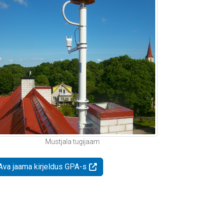
Mustjala tugijaam
Ava jaama kirjeldus GPA-s