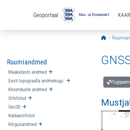
Liigu edasi põhisisu juurde
Geoportaal
KAA
Avaleht
Ruumia
GNSS 
Ruumiandmed
Maakatastri andmed
Ava alammenüü
Eesti topograafia andmekogu
Ava alammenüü
Tugijaam
Kitsenduste andmed
Ava alammenüü
Ortofotod
Ava alammenüü
Mustja
Geo3D
Ava alammenüü
Kaldaerofotod
Kõrgusandmed
Ava alammenüü