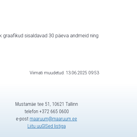
ik graafikud sisaldavad 30 päeva andmeid ning
Viimati muudetud: 13.06.2025 09:53
Mustamäe tee 51, 10621 Tallinn
telefon +372 665 0600
e-post
maaruum@maaruum.ee
Liitu uuGISed listiga