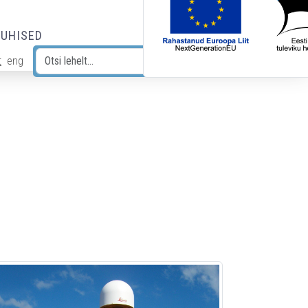
JUHISED
t
eng
Otsi