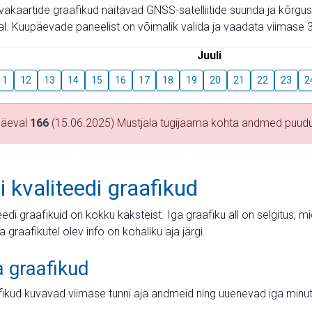
aevakaartide graafikud näitavad GNSS-satelliitide suunda ja kõr
l. Kuupäevade paneelist on võimalik valida ja vaadata viimase 3
Juuli
11
12
13
14
15
16
17
18
19
20
21
22
23
2
päeval
166
(15.06.2025) Mustjala tugijaama kohta andmed puud
i kvaliteedi graafikud
teedi graafikuid on kokku kaksteist. Iga graafiku all on selgitus, 
ja graafikutel olev info on kohaliku aja järgi.
a graafikud
fikud kuvavad viimase tunni aja andmeid ning uuenevad iga minut