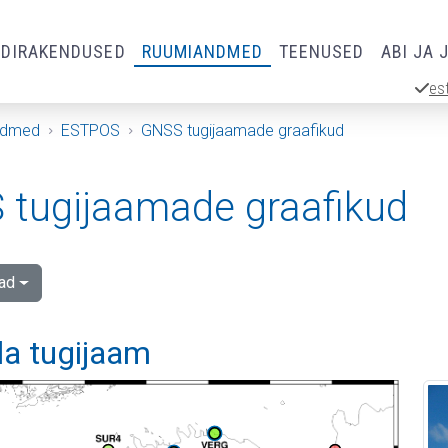
RDIRAKENDUSED
RUUMIANDMED
TEENUSED
ABI JA 
es
ndmed
ESTPOS
GNSS tugijaamade graafikud
tugijaamade graafikud
ad
la tugijaam