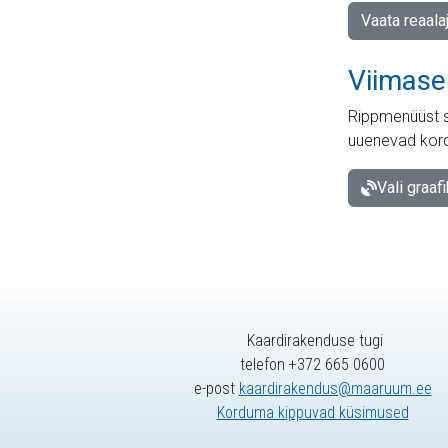
Vaata reaala
Viimase
Rippmenüüst s
uuenevad kord
Vali graaf
Kaardirakenduse tugi
telefon +372 665 0600
e-post
kaardirakendus@maaruum.ee
Korduma kippuvad küsimused