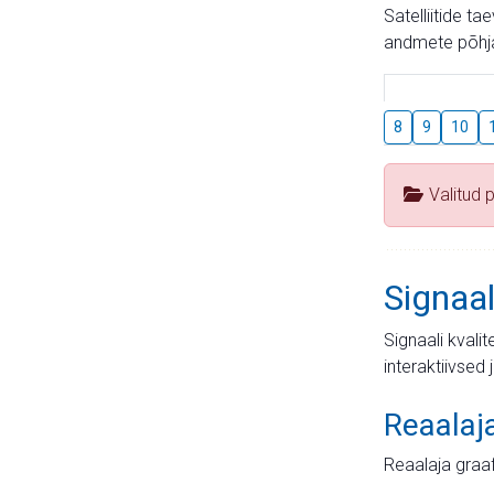
Satelliitide t
andmete põhja
8
9
10
Valitud 
Signaal
Signaali kvali
interaktiivsed 
Reaalaj
Reaalaja graa