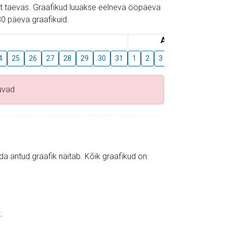
gust taevas. Graafikud luuakse eelneva ööpäeva
0 päeva graafikuid.
August
4
25
26
27
28
29
30
31
1
2
3
4
5
6
7
uvad
mida antud graafik näitab. Kõik graafikud on
.