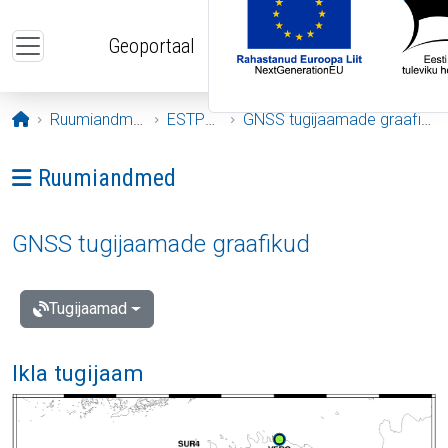
Liigu edasi põhisisu juurde
Geoportaal
Avaleht
Ruumiandmed
ESTPOS
GNSS tugijaamade graafikud
Ava menüü: Ruumiandmed
Ruumiandmed
GNSS tugijaamade graafikud
Tugijaamad
Ikla tugijaam