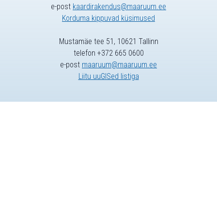
e-post
kaardirakendus@maaruum.ee
Korduma kippuvad küsimused
Mustamäe tee 51, 10621 Tallinn
telefon +372 665 0600
e-post
maaruum@maaruum.ee
Liitu uuGISed listiga