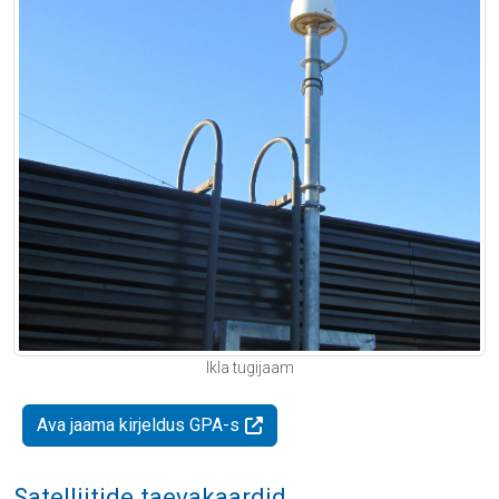
Ikla tugijaam
Ava jaama kirjeldus GPA-s
Satelliitide taevakaardid