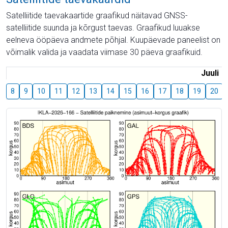
Satelliitide taevakaartide graafikud näitavad GNSS-
satelliitide suunda ja kõrgust taevas. Graafikud luuakse
eelneva ööpäeva andmete põhjal. Kuupäevade paneelist on
võimalik valida ja vaadata viimase 30 päeva graafikuid.
Juuli
8
9
10
11
12
13
14
15
16
17
18
19
20