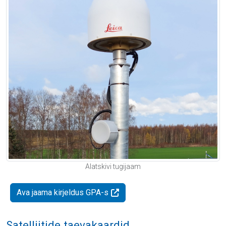
Alatskivi tugijaam
Ava jaama kirjeldus GPA-s
Satelliitide taevakaardid