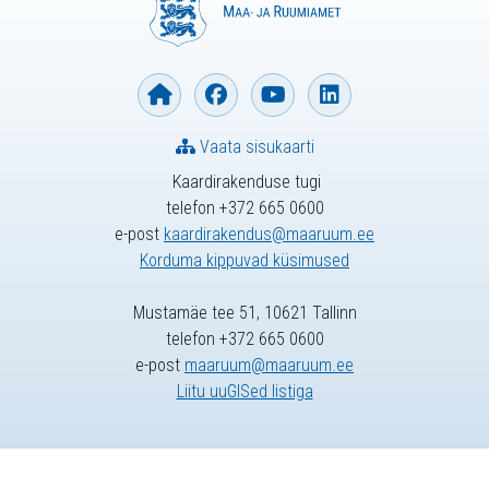
Vaata sisukaarti
Kaardirakenduse tugi
telefon +372 665 0600
e-post
kaardirakendus@maaruum.ee
Korduma kippuvad küsimused
Mustamäe tee 51, 10621 Tallinn
telefon +372 665 0600
e-post
maaruum@maaruum.ee
Liitu uuGISed listiga