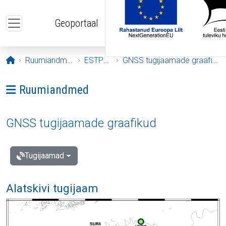
Liigu edasi põhisisu juurde
Geoportaal
Avaleht
Ruumiandmed
ESTPOS
GNSS tugijaamade graafikud
Ava menüü: Ruumiandmed
Ruumiandmed
GNSS tugijaamade graafikud
Tugijaamad
Alatskivi tugijaam