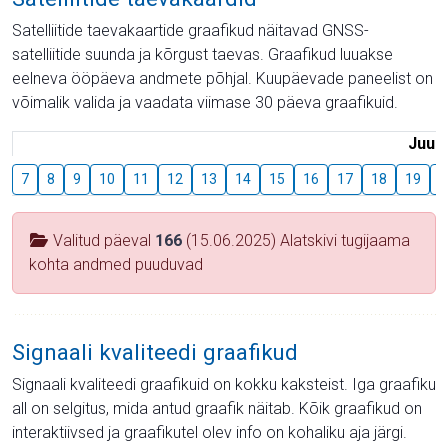
Satelliitide taevakaartide graafikud näitavad GNSS-
satelliitide suunda ja kõrgust taevas. Graafikud luuakse
eelneva ööpäeva andmete põhjal. Kuupäevade paneelist on
võimalik valida ja vaadata viimase 30 päeva graafikuid.
Juuli
7
8
9
10
11
12
13
14
15
16
17
18
19
2
Valitud päeval
166
(15.06.2025) Alatskivi tugijaama
kohta andmed puuduvad
Signaali kvaliteedi graafikud
Signaali kvaliteedi graafikuid on kokku kaksteist. Iga graafiku
all on selgitus, mida antud graafik näitab. Kõik graafikud on
interaktiivsed ja graafikutel olev info on kohaliku aja järgi.