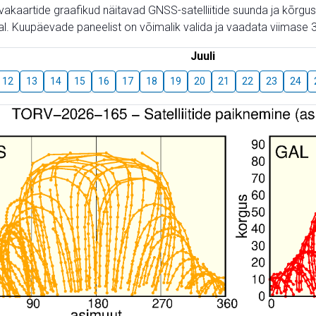
aevakaartide graafikud näitavad GNSS-satelliitide suunda ja kõr
l. Kuupäevade paneelist on võimalik valida ja vaadata viimase 3
Juuli
12
13
14
15
16
17
18
19
20
21
22
23
24