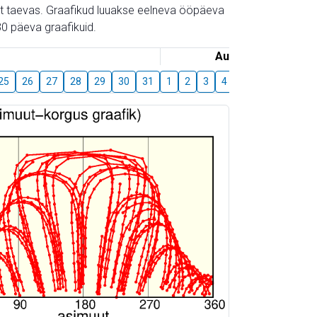
gust taevas. Graafikud luuakse eelneva ööpäeva
0 päeva graafikuid.
August
25
26
27
28
29
30
31
1
2
3
4
5
6
7
8