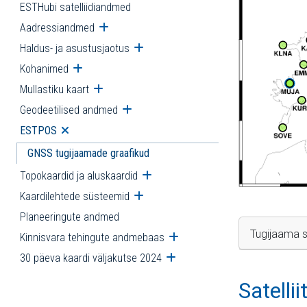
ESTHubi satelliidiandmed
Aadressiandmed
Ava alammenüü
Haldus- ja asustusjaotus
Ava alammenüü
Kohanimed
Ava alammenüü
Mullastiku kaart
Ava alammenüü
Geodeetilised andmed
Ava alammenüü
ESTPOS
Ava alammenüü
GNSS tugijaamade graafikud
Topokaardid ja aluskaardid
Ava alammenüü
Kaardilehtede süsteemid
Ava alammenüü
Planeeringute andmed
Tugijaama s
Kinnisvara tehingute andmebaas
Ava alammenüü
30 päeva kaardi väljakutse 2024
Ava alammenüü
Satelli