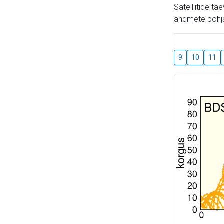
Satelliitide t
andmete põhja
9
10
11