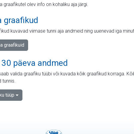
ja graafikutel olev info on kohaliku aja järgi.
a graafikud
fikud kuvavad viimase tunni aja andmeid ning uuenevad iga minut
ja graafikuid
 30 päeva andmed
aab valida graafiku tüübi või kuvada kõik graafikud korraga. Kõ
 tunnis.
iku tüüp