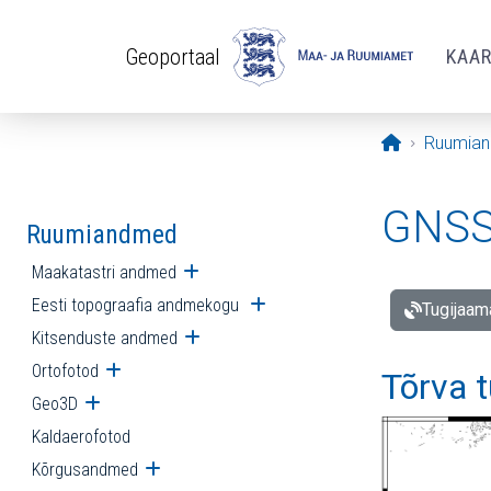
Liigu edasi põhisisu juurde
Geoportaal
KAA
Avaleht
Ruumia
GNSS 
Ruumiandmed
Maakatastri andmed
Ava alammenüü
Eesti topograafia andmekogu
Ava alammenüü
Tugijaam
Kitsenduste andmed
Ava alammenüü
Ortofotod
Ava alammenüü
Tõrva 
Geo3D
Ava alammenüü
Kaldaerofotod
Kõrgusandmed
Ava alammenüü