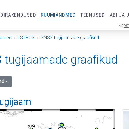
RDIRAKENDUSED
RUUMIANDMED
TEENUSED
ABI JA 
es
ndmed
ESTPOS
GNSS tugijaamade graafikud
tugijaamade graafikud
ad
tugijaam