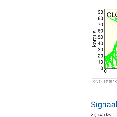
Tõrva - satellii
Signaal
Signaali kvali