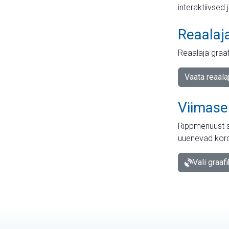
interaktiivsed 
Reaalaj
Reaalaja graa
Vaata reaala
Viimase
Rippmenüüst s
uuenevad kord
Vali graaf