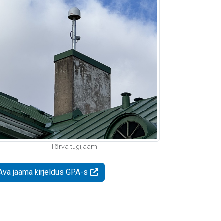
Tõrva tugijaam
Ava jaama kirjeldus GPA-s