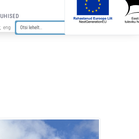
JUHISED
t
eng
Otsi