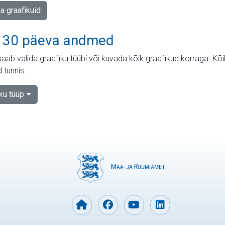
ja graafikuid
 30 päeva andmed
aab valida graafiku tüübi või kuvada kõik graafikud korraga. Kõ
 tunnis.
iku tüüp