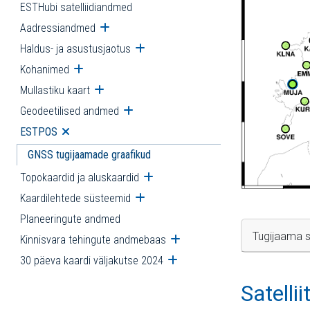
ESTHubi satelliidiandmed
Aadressiandmed
Ava alammenüü
Haldus- ja asustusjaotus
Ava alammenüü
Kohanimed
Ava alammenüü
Mullastiku kaart
Ava alammenüü
Geodeetilised andmed
Ava alammenüü
ESTPOS
Ava alammenüü
GNSS tugijaamade graafikud
Topokaardid ja aluskaardid
Ava alammenüü
Kaardilehtede süsteemid
Ava alammenüü
Planeeringute andmed
Tugijaama s
Kinnisvara tehingute andmebaas
Ava alammenüü
30 päeva kaardi väljakutse 2024
Ava alammenüü
Satelli