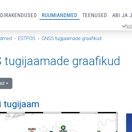
RDIRAKENDUSED
RUUMIANDMED
TEENUSED
ABI JA 
es
ndmed
ESTPOS
GNSS tugijaamade graafikud
tugijaamade graafikud
ad
i tugijaam