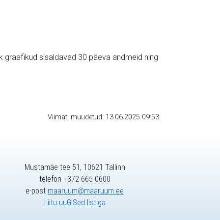
ik graafikud sisaldavad 30 päeva andmeid ning
Viimati muudetud: 13.06.2025 09:53
Mustamäe tee 51, 10621 Tallinn
telefon +372 665 0600
e-post
maaruum@maaruum.ee
Liitu uuGISed listiga