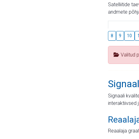
Satelliitide t
andmete põhja
8
9
10
Valitud 
Signaal
Signaali kvali
interaktiivsed 
Reaalaj
Reaalaja graa