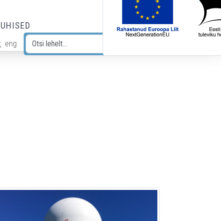
JUHISED
t
eng
Otsi