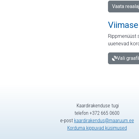
Vaata reaala
Viimase
Rippmenüüst s
uuenevad kord
Vali graaf
Kaardirakenduse tugi
telefon +372 665 0600
e-post
kaardirakendus@maaruum.ee
Korduma kippuvad küsimused