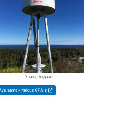
Suurupi tugijaam
Ava jaama kirjeldus GPA-s