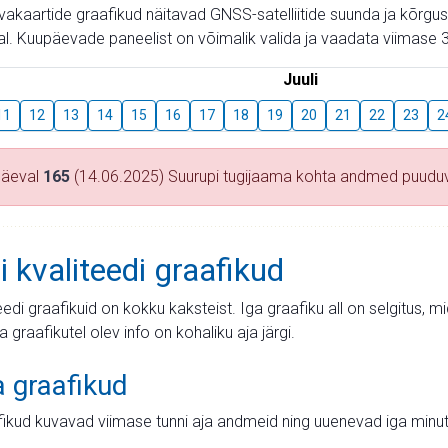
aevakaartide graafikud näitavad GNSS-satelliitide suunda ja kõr
l. Kuupäevade paneelist on võimalik valida ja vaadata viimase 3
Juuli
11
12
13
14
15
16
17
18
19
20
21
22
23
2
päeval
165
(14.06.2025) Suurupi tugijaama kohta andmed puudu
i kvaliteedi graafikud
teedi graafikuid on kokku kaksteist. Iga graafiku all on selgitus, 
ja graafikutel olev info on kohaliku aja järgi.
a graafikud
fikud kuvavad viimase tunni aja andmeid ning uuenevad iga minut