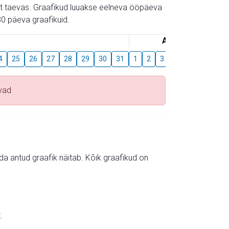
gust taevas. Graafikud luuakse eelneva ööpäeva
0 päeva graafikuid.
August
4
25
26
27
28
29
30
31
1
2
3
4
5
6
7
vad
mida antud graafik näitab. Kõik graafikud on
.