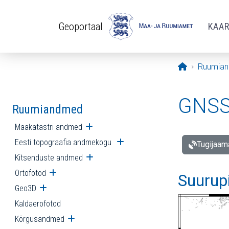
Liigu edasi põhisisu juurde
Geoportaal
KAA
Avaleht
Ruumia
GNSS 
Ruumiandmed
Maakatastri andmed
Ava alammenüü
Eesti topograafia andmekogu
Ava alammenüü
Tugijaam
Kitsenduste andmed
Ava alammenüü
Ortofotod
Ava alammenüü
Suurup
Geo3D
Ava alammenüü
Kaldaerofotod
Kõrgusandmed
Ava alammenüü