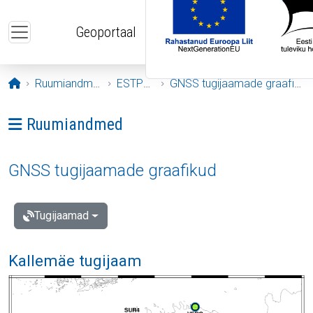
Liigu edasi põhisisu juurde
Geoportaal
Avaleht
Ruumiandmed
ESTPOS
GNSS tugijaamade graafikud
Ava menüü: Ruumiandmed
Ruumiandmed
GNSS tugijaamade graafikud
Tugijaamad
Kallemäe tugijaam