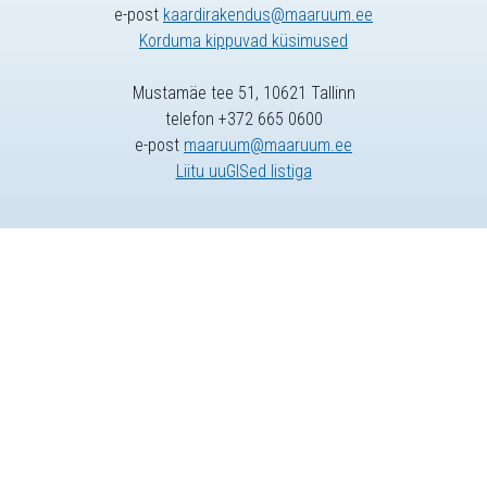
e-post
kaardirakendus@maaruum.ee
Korduma kippuvad küsimused
Mustamäe tee 51, 10621 Tallinn
telefon +372 665 0600
e-post
maaruum@maaruum.ee
Liitu uuGISed listiga