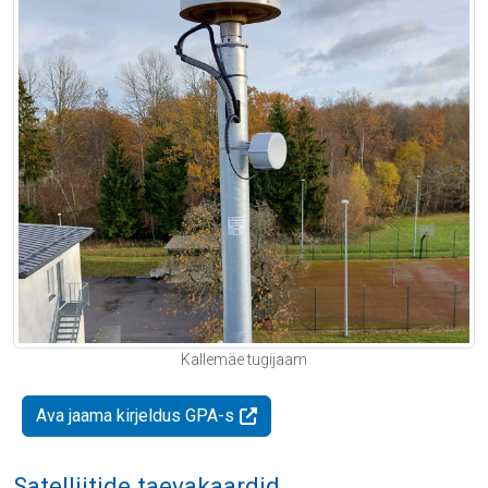
Kallemäe tugijaam
Ava jaama kirjeldus GPA-s
Satelliitide taevakaardid