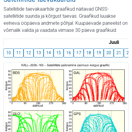
Satelliitide taevakaartide graafikud näitavad GNSS-
satelliitide suunda ja kõrgust taevas. Graafikud luuakse
eelneva ööpäeva andmete põhjal. Kuupäevade paneelist on
võimalik valida ja vaadata viimase 30 päeva graafikuid.
Juuli
10
11
12
13
14
15
16
17
18
19
20
21
22