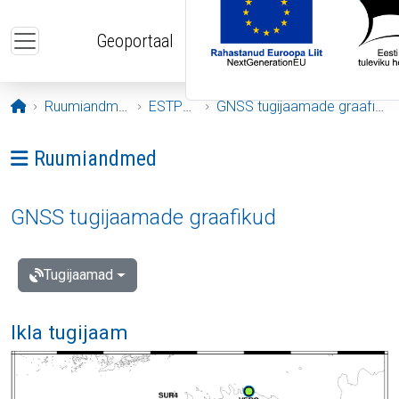
Liigu edasi põhisisu juurde
Geoportaal
Avaleht
Ruumiandmed
ESTPOS
GNSS tugijaamade graafikud
Ava menüü: Ruumiandmed
Ruumiandmed
GNSS tugijaamade graafikud
Tugijaamad
Ikla tugijaam