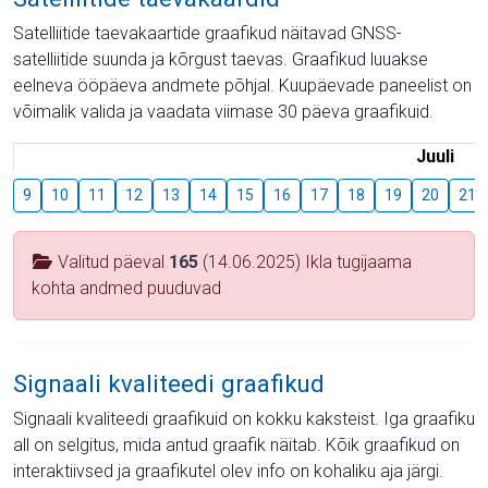
Satelliitide taevakaartide graafikud näitavad GNSS-
satelliitide suunda ja kõrgust taevas. Graafikud luuakse
eelneva ööpäeva andmete põhjal. Kuupäevade paneelist on
võimalik valida ja vaadata viimase 30 päeva graafikuid.
Juuli
9
10
11
12
13
14
15
16
17
18
19
20
21
Valitud päeval
165
(14.06.2025) Ikla tugijaama
kohta andmed puuduvad
Signaali kvaliteedi graafikud
Signaali kvaliteedi graafikuid on kokku kaksteist. Iga graafiku
all on selgitus, mida antud graafik näitab. Kõik graafikud on
interaktiivsed ja graafikutel olev info on kohaliku aja järgi.