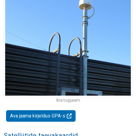
Ikla tugijaam
Ava jaama kirjeldus GPA-s
Satelliitide taevakaardid