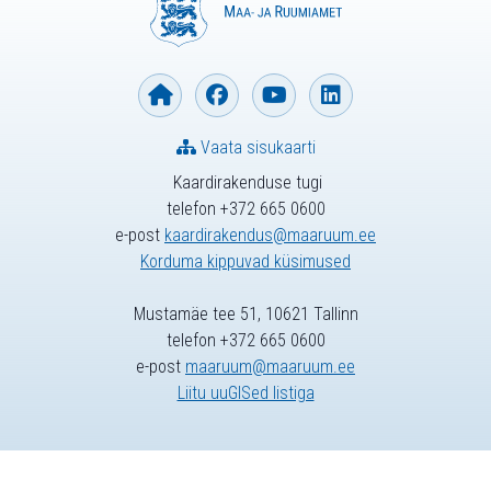
Vaata sisukaarti
Kaardirakenduse tugi
telefon +372 665 0600
e-post
kaardirakendus@maaruum.ee
Korduma kippuvad küsimused
Mustamäe tee 51, 10621 Tallinn
telefon +372 665 0600
e-post
maaruum@maaruum.ee
Liitu uuGISed listiga