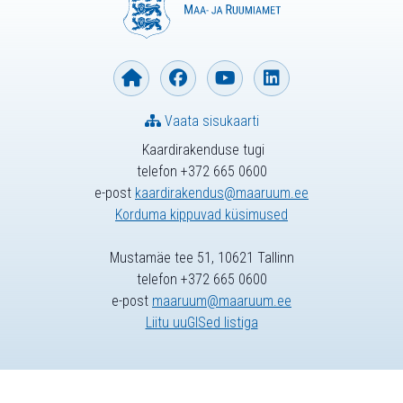
Vaata sisukaarti
Kaardirakenduse tugi
telefon +372 665 0600
e-post
kaardirakendus@maaruum.ee
Korduma kippuvad küsimused
Mustamäe tee 51, 10621 Tallinn
telefon +372 665 0600
e-post
maaruum@maaruum.ee
Liitu uuGISed listiga