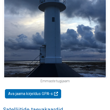
Emmaste tugijaam
Ava jaama kirjeldus GPA-s
Satelliitide taevakaardid