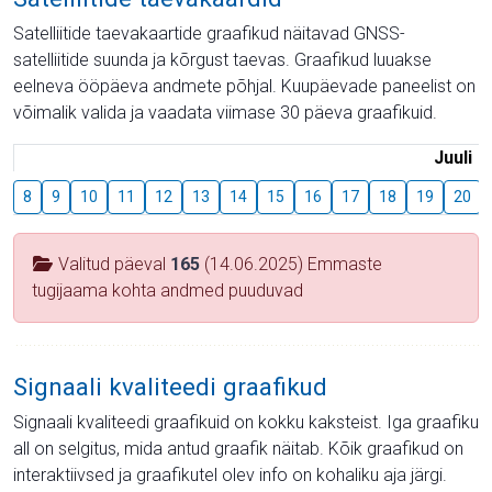
Satelliitide taevakaartide graafikud näitavad GNSS-
satelliitide suunda ja kõrgust taevas. Graafikud luuakse
eelneva ööpäeva andmete põhjal. Kuupäevade paneelist on
võimalik valida ja vaadata viimase 30 päeva graafikuid.
Juuli
8
9
10
11
12
13
14
15
16
17
18
19
20
Valitud päeval
165
(14.06.2025) Emmaste
tugijaama kohta andmed puuduvad
Signaali kvaliteedi graafikud
Signaali kvaliteedi graafikuid on kokku kaksteist. Iga graafiku
all on selgitus, mida antud graafik näitab. Kõik graafikud on
interaktiivsed ja graafikutel olev info on kohaliku aja järgi.