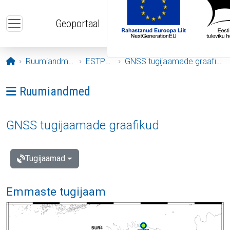
Liigu edasi põhisisu juurde
Geoportaal
Avaleht
Ruumiandmed
ESTPOS
GNSS tugijaamade graafikud
Ava menüü: Ruumiandmed
Ruumiandmed
GNSS tugijaamade graafikud
Tugijaamad
Emmaste tugijaam