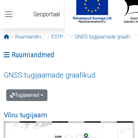
Liigu edasi põhisisu juurde
Geoportaal
Avaleht
Ruumiandmed
ESTPOS
GNSS tugijaamade graafikud
Ava menüü: Ruumiandmed
Ruumiandmed
GNSS tugijaamade graafikud
Tugijaamad
Võru tugijaam