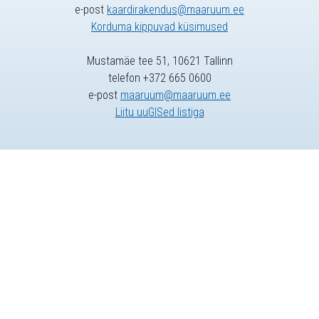
e-post
kaardirakendus@maaruum.ee
Korduma kippuvad küsimused
Mustamäe tee 51, 10621 Tallinn
telefon +372 665 0600
e-post
maaruum@maaruum.ee
Liitu uuGISed listiga