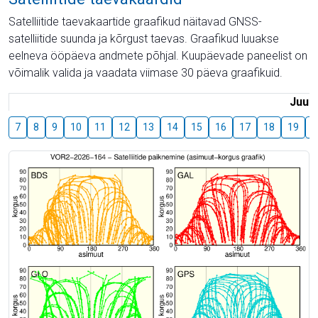
Satelliitide taevakaartide graafikud näitavad GNSS-
satelliitide suunda ja kõrgust taevas. Graafikud luuakse
eelneva ööpäeva andmete põhjal. Kuupäevade paneelist on
võimalik valida ja vaadata viimase 30 päeva graafikuid.
Juuli
7
8
9
10
11
12
13
14
15
16
17
18
19
2