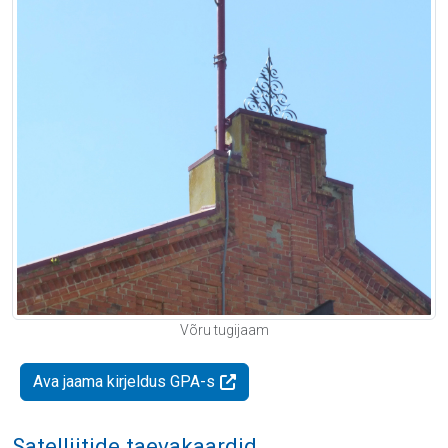
Võru tugijaam
Ava jaama kirjeldus GPA-s
Satelliitide taevakaardid