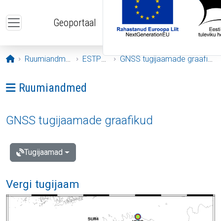
Liigu edasi põhisisu juurde
Geoportaal
Avaleht
Ruumiandmed
ESTPOS
GNSS tugijaamade graafikud
Ava menüü: Ruumiandmed
Ruumiandmed
GNSS tugijaamade graafikud
Tugijaamad
Vergi tugijaam