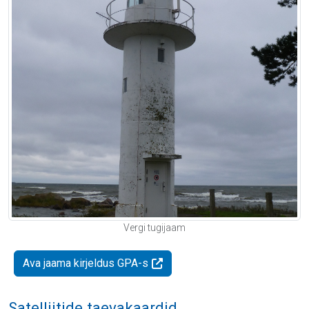
Vergi tugijaam
Ava jaama kirjeldus GPA-s
Satelliitide taevakaardid