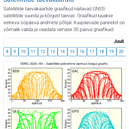
Satelliitide taevakaartide graafikud näitavad GNSS-
satelliitide suunda ja kõrgust taevas. Graafikud luuakse
eelneva ööpäeva andmete põhjal. Kuupäevade paneelist on
võimalik valida ja vaadata viimase 30 päeva graafikuid.
Juuli
8
9
10
11
12
13
14
15
16
17
18
19
20