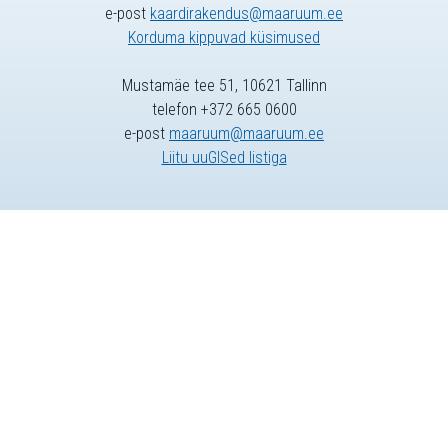
e-post
kaardirakendus@maaruum.ee
Korduma kippuvad küsimused
Mustamäe tee 51, 10621 Tallinn
telefon +372 665 0600
e-post
maaruum@maaruum.ee
Liitu uuGISed listiga