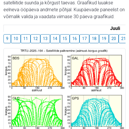
satelliitide suunda ja kõrgust taevas. Graafikud luuakse
eelneva ööpäeva andmete põhjal. Kuupäevade paneelist on
võimalik valida ja vaadata viimase 30 päeva graafikuid.
Juuli
9
10
11
12
13
14
15
16
17
18
19
20
21