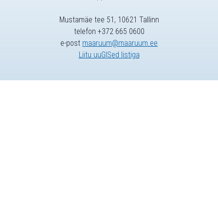
Mustamäe tee 51, 10621 Tallinn
telefon +372 665 0600
e-post
maaruum@maaruum.ee
Liitu uuGISed listiga