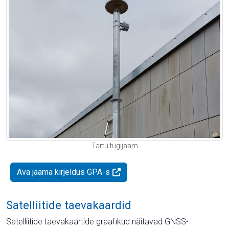
Tartu tugijaam
Ava jaama kirjeldus GPA-s
Satelliitide taevakaardid
Satelliitide taevakaartide graafikud näitavad GNSS-