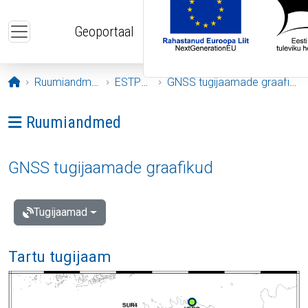
Liigu edasi põhisisu juurde
Geoportaal
Avaleht
Ruumiandmed
ESTPOS
GNSS tugijaamade graafikud
Ava menüü: Ruumiandmed
Ruumiandmed
GNSS tugijaamade graafikud
Tugijaamad
Tartu tugijaam