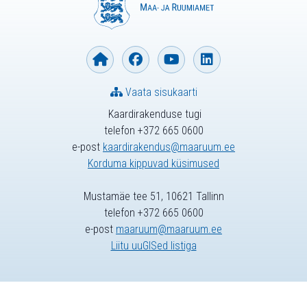
Vaata sisukaarti
Kaardirakenduse tugi
telefon +372 665 0600
e-post
kaardirakendus@maaruum.ee
Korduma kippuvad küsimused
Mustamäe tee 51, 10621 Tallinn
telefon +372 665 0600
e-post
maaruum@maaruum.ee
Liitu uuGISed listiga