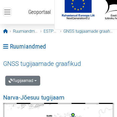
Liigu edasi põhisisu juurde
Geoportaal
Avaleht
Ruumiandmed
ESTPOS
GNSS tugijaamade graafikud
Ava menüü: Ruumiandmed
Ruumiandmed
GNSS tugijaamade graafikud
Tugijaamad
Narva-Jõesuu tugijaam