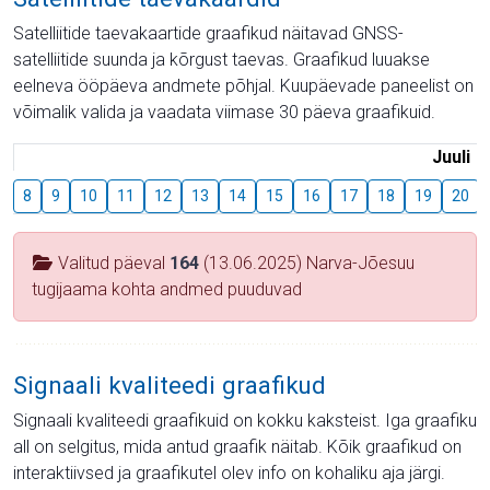
Satelliitide taevakaartide graafikud näitavad GNSS-
satelliitide suunda ja kõrgust taevas. Graafikud luuakse
eelneva ööpäeva andmete põhjal. Kuupäevade paneelist on
võimalik valida ja vaadata viimase 30 päeva graafikuid.
Juuli
8
9
10
11
12
13
14
15
16
17
18
19
20
Valitud päeval
164
(13.06.2025) Narva-Jõesuu
tugijaama kohta andmed puuduvad
Signaali kvaliteedi graafikud
Signaali kvaliteedi graafikuid on kokku kaksteist. Iga graafiku
all on selgitus, mida antud graafik näitab. Kõik graafikud on
interaktiivsed ja graafikutel olev info on kohaliku aja järgi.