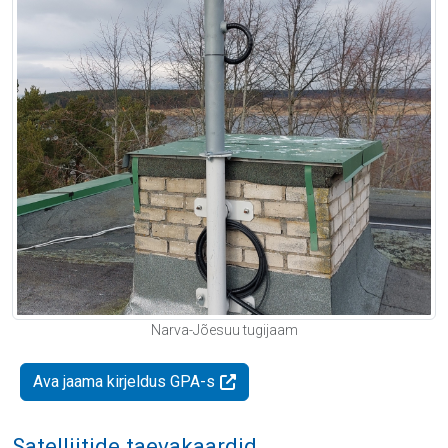
Narva-Jõesuu tugijaam
Ava jaama kirjeldus GPA-s
Satelliitide taevakaardid