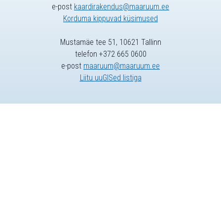
e-post
kaardirakendus@maaruum.ee
Korduma kippuvad küsimused
Mustamäe tee 51, 10621 Tallinn
telefon +372 665 0600
e-post
maaruum@maaruum.ee
Liitu uuGISed listiga