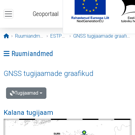
Liigu edasi põhisisu juurde
Geoportaal
Avaleht
Ruumiandmed
ESTPOS
GNSS tugijaamade graafikud
Ava menüü: Ruumiandmed
Ruumiandmed
GNSS tugijaamade graafikud
Tugijaamad
Kalana tugijaam