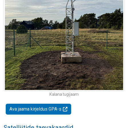
Kalana tugijaam
Ava jaama kirjeldus GPA-s
Satelliitide taevakaardid