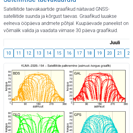
Satelliitide taevakaartide graafikud näitavad GNSS-
satelliitide suunda ja kõrgust taevas. Graafikud luuakse
eelneva ööpäeva andmete põhjal. Kuupäevade paneelist on
võimalik valida ja vaadata viimase 30 päeva graafikuid.
Juuli
10
11
12
13
14
15
16
17
18
19
20
21
22