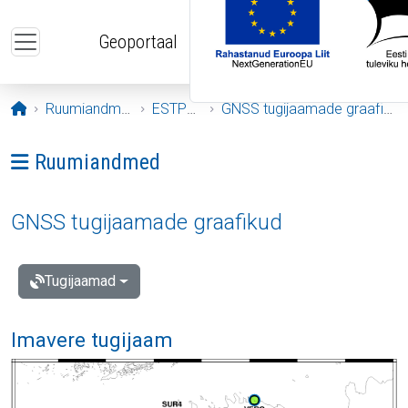
Liigu edasi põhisisu juurde
Geoportaal
Avaleht
Ruumiandmed
ESTPOS
GNSS tugijaamade graafikud
Ava menüü: Ruumiandmed
Ruumiandmed
GNSS tugijaamade graafikud
Tugijaamad
Imavere tugijaam