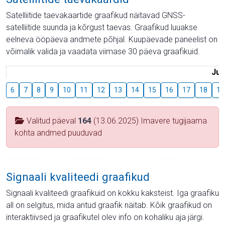
Satelliitide taevakaartide graafikud näitavad GNSS-
satelliitide suunda ja kõrgust taevas. Graafikud luuakse
eelneva ööpäeva andmete põhjal. Kuupäevade paneelist on
võimalik valida ja vaadata viimase 30 päeva graafikuid.
Juu
6
7
8
9
10
11
12
13
14
15
16
17
18
19
Valitud päeval
164
(13.06.2025) Imavere tugijaama
kohta andmed puuduvad
Signaali kvaliteedi graafikud
Signaali kvaliteedi graafikuid on kokku kaksteist. Iga graafiku
all on selgitus, mida antud graafik näitab. Kõik graafikud on
interaktiivsed ja graafikutel olev info on kohaliku aja järgi.