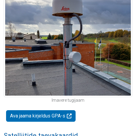
Imavere tugijaam
Ava jaama kirjeldus GPA-s
Satelliitide taevakaardid