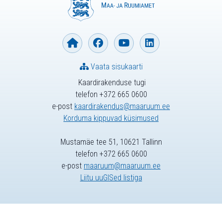
Vaata sisukaarti
Kaardirakenduse tugi
telefon +372 665 0600
e-post
kaardirakendus@maaruum.ee
Korduma kippuvad küsimused
Mustamäe tee 51, 10621 Tallinn
telefon +372 665 0600
e-post
maaruum@maaruum.ee
Liitu uuGISed listiga