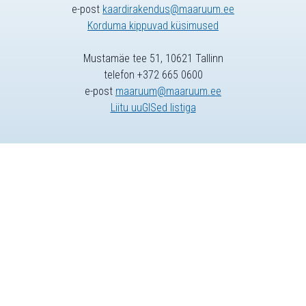
e-post
kaardirakendus@maaruum.ee
Korduma kippuvad küsimused
Mustamäe tee 51, 10621 Tallinn
telefon +372 665 0600
e-post
maaruum@maaruum.ee
Liitu uuGISed listiga