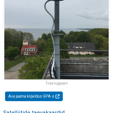
Toila tugijaam
Ava jaama kirjeldus GPA-s
Satelliitide taevakaardid