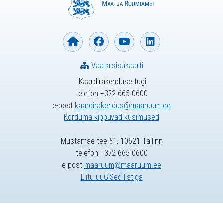
Vaata sisukaarti
Kaardirakenduse tugi
telefon +372 665 0600
e-post
kaardirakendus@maaruum.ee
Korduma kippuvad küsimused
Mustamäe tee 51, 10621 Tallinn
telefon +372 665 0600
e-post
maaruum@maaruum.ee
Liitu uuGISed listiga