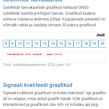
Satelliitide taevakaartide graafikud näitavad GNSS-
satelliitide suunda ja kõrgust taevas. Graafikud luuakse
eelneva ööpäeva andmete põhjal. Kuupäevade paneelist on
võimalik valida ja vaadata viimase 30 päeva graafikuid.
Juuli
8
9
10
11
12
13
14
15
16
17
18
19
20
Toila - satelliitide paiknemine, 2026, päev 163
Signaali kvaliteedi graafikud
Signaali kvaliteedi graafikuid on kokku kaksteist. Iga graafiku
all on selgitus, mida antud graafik näitab. Kõik graafikud on
interaktiivsed ja graafikutel olev info on kohaliku aja järgi.