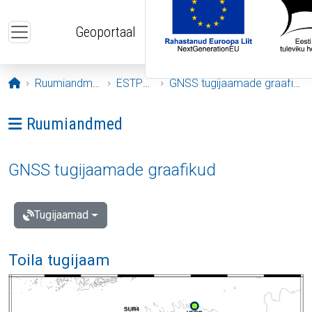
Liigu edasi põhisisu juurde
Geoportaal
Avaleht
Ruumiandmed
ESTPOS
GNSS tugijaamade graafikud
Ava menüü: Ruumiandmed
Ruumiandmed
GNSS tugijaamade graafikud
Tugijaamad
Toila tugijaam