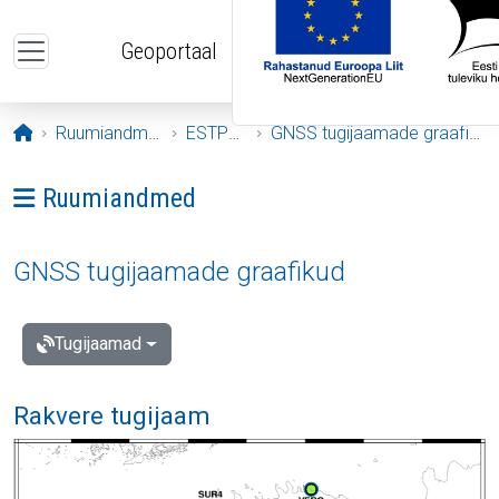
Liigu edasi põhisisu juurde
Geoportaal
Avaleht
Ruumiandmed
ESTPOS
GNSS tugijaamade graafikud
Ava menüü: Ruumiandmed
Ruumiandmed
GNSS tugijaamade graafikud
Tugijaamad
Rakvere tugijaam