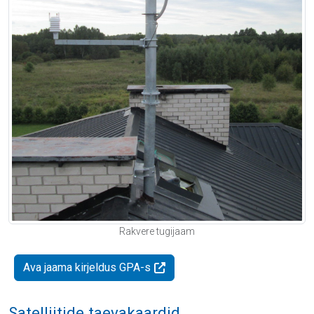
Rakvere tugijaam
Ava jaama kirjeldus GPA-s
Satelliitide taevakaardid