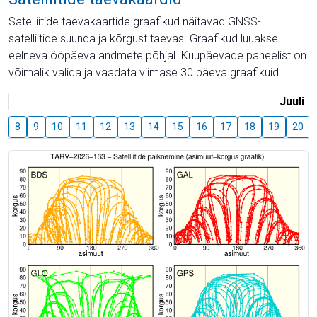
Satelliitide taevakaartide graafikud näitavad GNSS-
satelliitide suunda ja kõrgust taevas. Graafikud luuakse
eelneva ööpäeva andmete põhjal. Kuupäevade paneelist on
võimalik valida ja vaadata viimase 30 päeva graafikuid.
Juuli
8
9
10
11
12
13
14
15
16
17
18
19
20