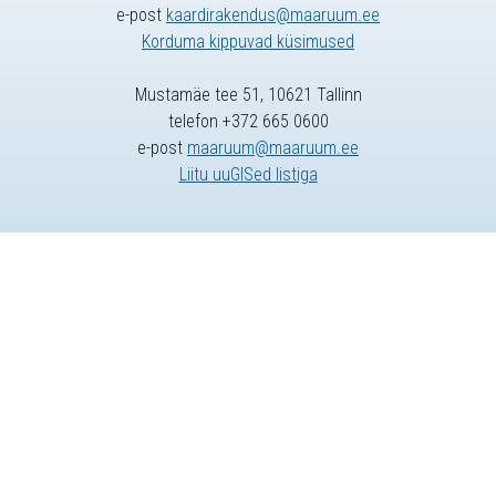
e-post
kaardirakendus@maaruum.ee
Korduma kippuvad küsimused
Mustamäe tee 51, 10621 Tallinn
telefon +372 665 0600
e-post
maaruum@maaruum.ee
Liitu uuGISed listiga