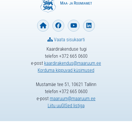
Vaata sisukaarti
Kaardirakenduse tugi
telefon +372 665 0600
e-post
kaardirakendus@maaruum.ee
Korduma kippuvad küsimused
Mustamäe tee 51, 10621 Tallinn
telefon +372 665 0600
e-post
maaruum@maaruum.ee
Liitu uuGISed listiga