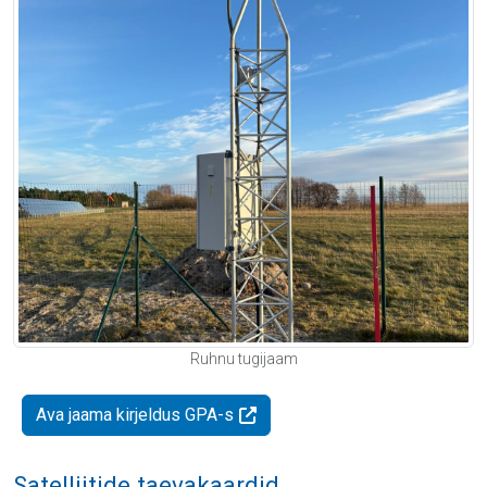
Ruhnu tugijaam
Ava jaama kirjeldus GPA-s
Satelliitide taevakaardid