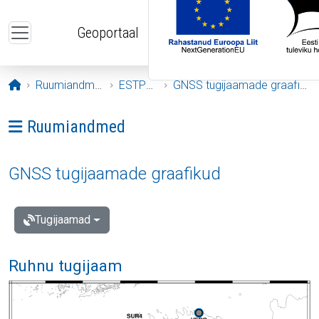
Liigu edasi põhisisu juurde
Geoportaal
Avaleht
Ruumiandmed
ESTPOS
GNSS tugijaamade graafikud
Ava menüü: Ruumiandmed
Ruumiandmed
GNSS tugijaamade graafikud
Tugijaamad
Ruhnu tugijaam