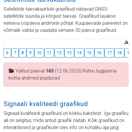
Satelliitide taevakaartide graafikud näitavad GNSS-
satelliitide suunda ja kõrgust taevas. Graafikud luuakse
eelneva ööpäeva andmete põhjal. Kuupäevade paneelist on
võimalik valida ja vaadata viimase 30 päeva graafikuid.
Juu
6
7
8
9
10
11
12
13
14
15
16
17
18
19
Valitud päeval
163
(12.06.2025) Ruhnu tugijaama
kohta andmed puuduvad
Signaali kvaliteedi graafikud
Signaali kvaliteedi graafikuid on kokku kaksteist. Iga graafiku
all on selgitus, mida antud graafik näitab. Kõik graafikud on
interaktiivsed ja graafikutel olev info on kohaliku aja järgi.