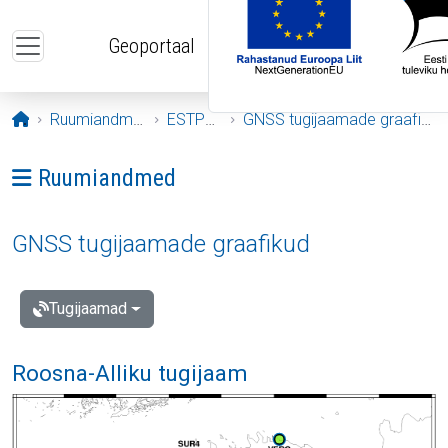
Liigu edasi põhisisu juurde
Geoportaal
Avaleht
Ruumiandmed
ESTPOS
GNSS tugijaamade graafikud
Ava menüü: Ruumiandmed
Ruumiandmed
GNSS tugijaamade graafikud
Tugijaamad
Roosna-Alliku tugijaam