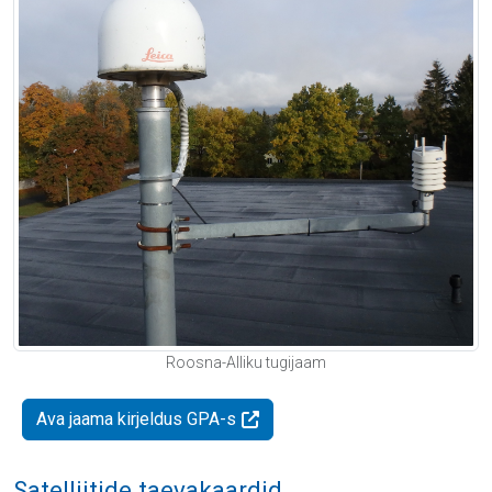
Roosna-Alliku tugijaam
Ava jaama kirjeldus GPA-s
Satelliitide taevakaardid