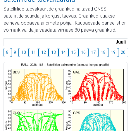
Satelliitide taevakaartide graafikud näitavad GNSS-
satelliitide suunda ja kõrgust taevas. Graafikud luuakse
eelneva ööpäeva andmete põhjal. Kuupäevade paneelist on
võimalik valida ja vaadata viimase 30 päeva graafikuid.
Juuli
8
9
10
11
12
13
14
15
16
17
18
19
20