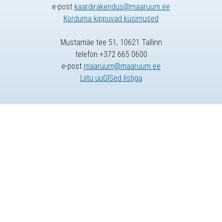
e-post
kaardirakendus@maaruum.ee
Korduma kippuvad küsimused
Mustamäe tee 51, 10621 Tallinn
telefon +372 665 0600
e-post
maaruum@maaruum.ee
Liitu uuGISed listiga