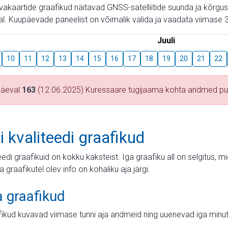
aevakaartide graafikud näitavad GNSS-satelliitide suunda ja kõr
l. Kuupäevade paneelist on võimalik valida ja vaadata viimase 3
Juuli
10
11
12
13
14
15
16
17
18
19
20
21
22
päeval
163
(12.06.2025) Kuressaare tugijaama kohta andmed p
i kvaliteedi graafikud
teedi graafikuid on kokku kaksteist. Iga graafiku all on selgitus, 
ja graafikutel olev info on kohaliku aja järgi.
a graafikud
fikud kuvavad viimase tunni aja andmeid ning uuenevad iga minut