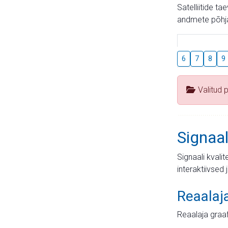
Satelliitide t
andmete põhja
6
7
8
9
Valitud 
Signaal
Signaali kvali
interaktiivsed 
Reaalaj
Reaalaja graa