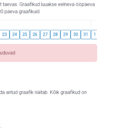
gust taevas. Graafikud luuakse eelneva ööpäeva
0 päeva graafikuid.
August
23
24
25
26
27
28
29
30
31
1
2
3
4
5
uuduvad
mida antud graafik näitab. Kõik graafikud on
.