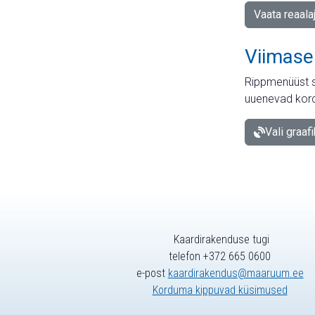
Vaata reaala
Viimase
Rippmenüüst s
uuenevad kord
Vali graaf
Kaardirakenduse tugi
telefon +372 665 0600
e-post
kaardirakendus@maaruum.ee
Korduma kippuvad küsimused