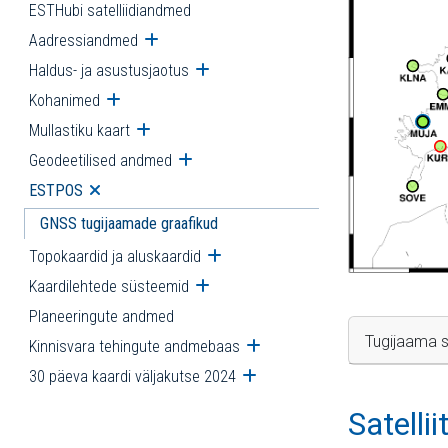
ESTHubi satelliidiandmed
Aadressiandmed
Ava alammenüü
Haldus- ja asustusjaotus
Ava alammenüü
Kohanimed
Ava alammenüü
Mullastiku kaart
Ava alammenüü
Geodeetilised andmed
Ava alammenüü
ESTPOS
Ava alammenüü
GNSS tugijaamade graafikud
Topokaardid ja aluskaardid
Ava alammenüü
Kaardilehtede süsteemid
Ava alammenüü
Planeeringute andmed
Tugijaama s
Kinnisvara tehingute andmebaas
Ava alammenüü
30 päeva kaardi väljakutse 2024
Ava alammenüü
Satelli