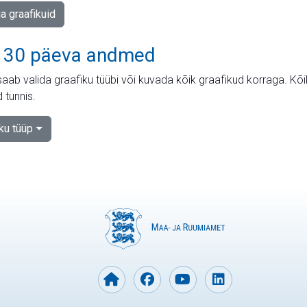
ja graafikuid
 30 päeva andmed
aab valida graafiku tüübi või kuvada kõik graafikud korraga. Kõ
 tunnis.
iku tüüp