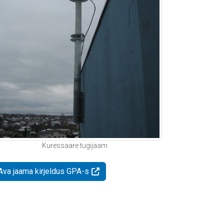
Kuressaare tugijaam
Ava jaama kirjeldus GPA-s