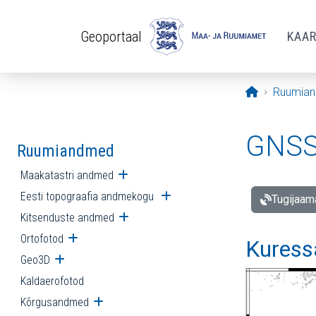
Liigu edasi põhisisu juurde
Geoportaal
KAA
Avaleht
Ruumia
GNSS 
Ruumiandmed
Maakatastri andmed
Ava alammenüü
Eesti topograafia andmekogu
Ava alammenüü
Tugijaam
Kitsenduste andmed
Ava alammenüü
Ortofotod
Ava alammenüü
Kuress
Geo3D
Ava alammenüü
Kaldaerofotod
Kõrgusandmed
Ava alammenüü