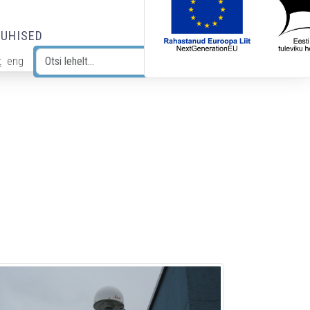
JUHISED
t
eng
Otsi