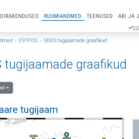
RDIRAKENDUSED
RUUMIANDMED
TEENUSED
ABI JA 
es
ndmed
ESTPOS
GNSS tugijaamade graafikud
tugijaamade graafikud
ad
aare tugijaam