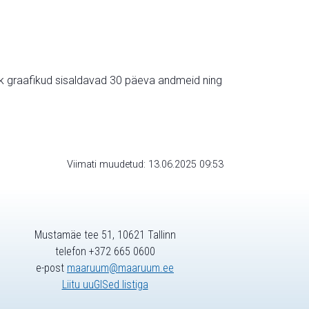
ik graafikud sisaldavad 30 päeva andmeid ning
Viimati muudetud: 13.06.2025 09:53
Mustamäe tee 51, 10621 Tallinn
telefon +372 665 0600
e-post
maaruum@maaruum.ee
Liitu uuGISed listiga