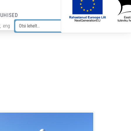
JUHISED
t
eng
Otsi