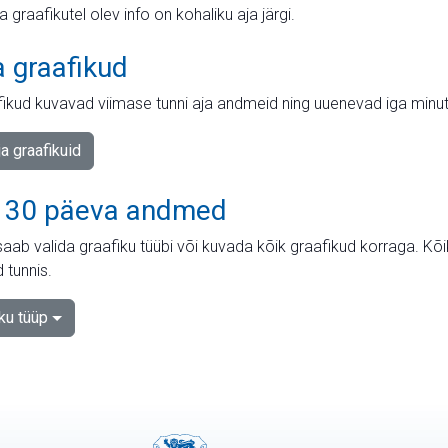
ja graafikutel olev info on kohaliku aja järgi.
a graafikud
fikud kuvavad viimase tunni aja andmeid ning uuenevad iga minut
ja graafikuid
 30 päeva andmed
aab valida graafiku tüübi või kuvada kõik graafikud korraga. Kõ
 tunnis.
iku tüüp