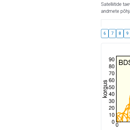
Satelliitide t
andmete põhja
6
7
8
9