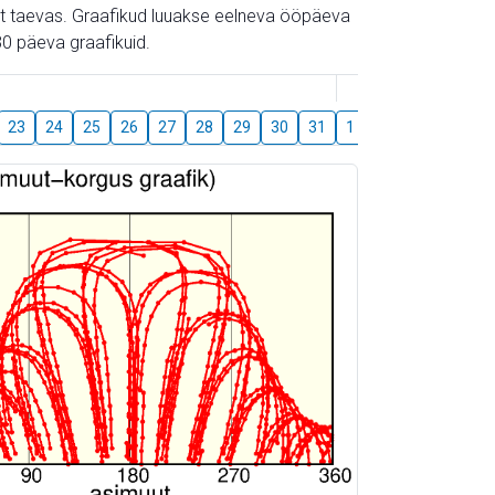
gust taevas. Graafikud luuakse eelneva ööpäeva
0 päeva graafikuid.
August
23
24
25
26
27
28
29
30
31
1
2
3
4
5