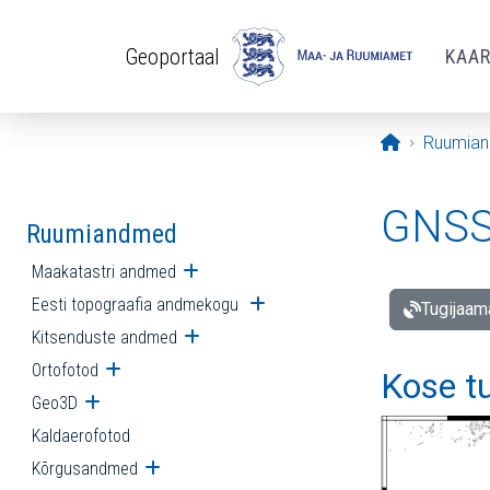
Liigu edasi põhisisu juurde
Geoportaal
KAA
Avaleht
Ruumia
GNSS 
Ruumiandmed
Maakatastri andmed
Ava alammenüü
Eesti topograafia andmekogu
Ava alammenüü
Tugijaam
Kitsenduste andmed
Ava alammenüü
Ortofotod
Ava alammenüü
Kose t
Geo3D
Ava alammenüü
Kaldaerofotod
Kõrgusandmed
Ava alammenüü