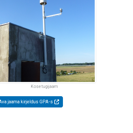
Kose tugijaam
Ava jaama kirjeldus GPA-s