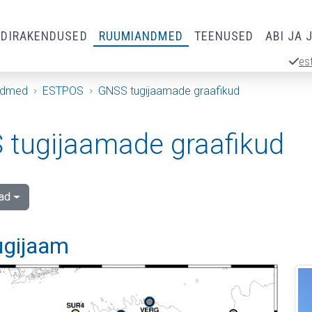
RDIRAKENDUSED
RUUMIANDMED
TEENUSED
ABI JA 
es
ndmed
ESTPOS
GNSS tugijaamade graafikud
tugijaamade graafikud
ad
ugijaam