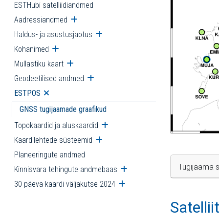
ESTHubi satelliidiandmed
Aadressiandmed
Ava alammenüü
Haldus- ja asustusjaotus
Ava alammenüü
Kohanimed
Ava alammenüü
Mullastiku kaart
Ava alammenüü
Geodeetilised andmed
Ava alammenüü
ESTPOS
Ava alammenüü
GNSS tugijaamade graafikud
Topokaardid ja aluskaardid
Ava alammenüü
Kaardilehtede süsteemid
Ava alammenüü
Planeeringute andmed
Tugijaama s
Kinnisvara tehingute andmebaas
Ava alammenüü
30 päeva kaardi väljakutse 2024
Ava alammenüü
Satelli