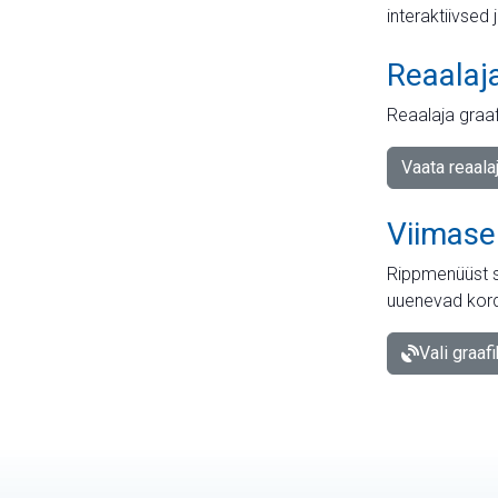
interaktiivsed 
Reaalaj
Reaalaja graa
Vaata reaala
Viimase
Rippmenüüst s
uuenevad kord
Vali graaf