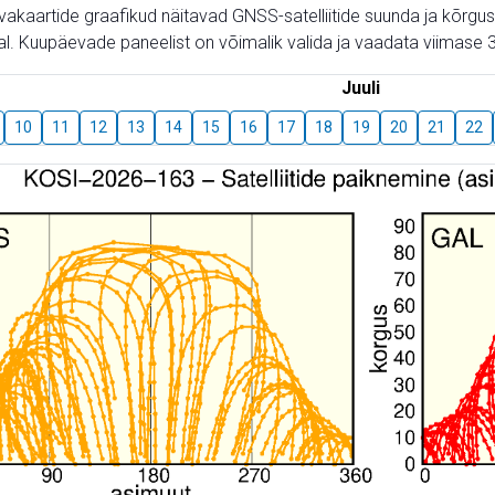
aevakaartide graafikud näitavad GNSS-satelliitide suunda ja kõr
l. Kuupäevade paneelist on võimalik valida ja vaadata viimase 3
Juuli
10
11
12
13
14
15
16
17
18
19
20
21
22