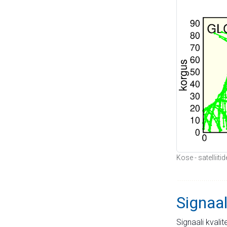
Kose - satelliit
Signaal
Signaali kvali