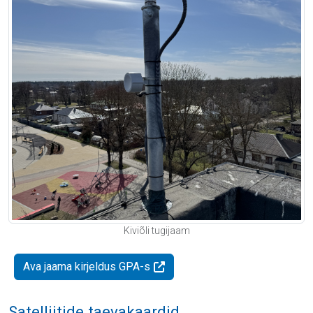
Kiviõli tugijaam
Ava jaama kirjeldus GPA-s
Satelliitide taevakaardid