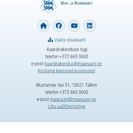
Vaata sisukaarti
Kaardirakenduse tugi
telefon +372 665 0600
e-post
kaardirakendus@maaruum.ee
Korduma kippuvad küsimused
Mustamäe tee 51, 10621 Tallinn
telefon +372 665 0600
e-post
maaruum@maaruum.ee
Liitu uuGISed listiga