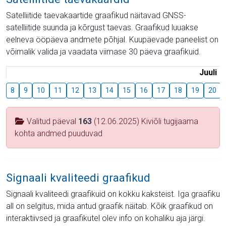
Satelliitide taevakaartide graafikud näitavad GNSS-
satelliitide suunda ja kõrgust taevas. Graafikud luuakse
eelneva ööpäeva andmete põhjal. Kuupäevade paneelist on
võimalik valida ja vaadata viimase 30 päeva graafikuid.
Juuli
8
9
10
11
12
13
14
15
16
17
18
19
20
Valitud päeval
163
(12.06.2025) Kiviõli tugijaama
kohta andmed puuduvad
Signaali kvaliteedi graafikud
Signaali kvaliteedi graafikuid on kokku kaksteist. Iga graafiku
all on selgitus, mida antud graafik näitab. Kõik graafikud on
interaktiivsed ja graafikutel olev info on kohaliku aja järgi.