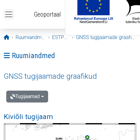
Liigu edasi põhisisu juurde
Geoportaal
Avaleht
Ruumiandmed
ESTPOS
GNSS tugijaamade graafikud
Ava menüü: Ruumiandmed
Ruumiandmed
GNSS tugijaamade graafikud
Tugijaamad
Kiviõli tugijaam