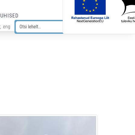
JUHISED
t
eng
Otsi