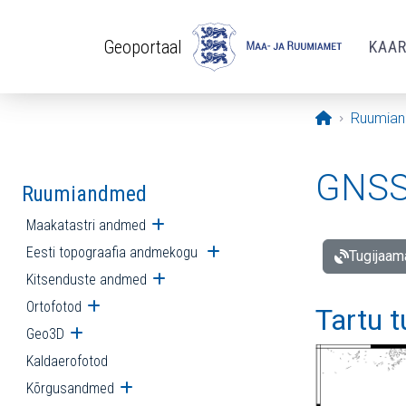
Liigu edasi põhisisu juurde
Geoportaal
KAA
Avaleht
Ruumia
GNSS 
Ruumiandmed
Maakatastri andmed
Ava alammenüü
Eesti topograafia andmekogu
Ava alammenüü
Tugijaam
Kitsenduste andmed
Ava alammenüü
Ortofotod
Ava alammenüü
Tartu 
Geo3D
Ava alammenüü
Kaldaerofotod
Kõrgusandmed
Ava alammenüü