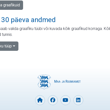
ja graafikuid
 30 päeva andmed
aab valida graafiku tüübi või kuvada kõik graafikud korraga. Kõ
 tunnis.
iku tüüp