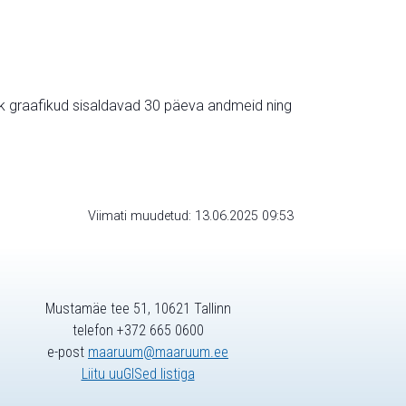
ik graafikud sisaldavad 30 päeva andmeid ning
Viimati muudetud: 13.06.2025 09:53
Mustamäe tee 51, 10621 Tallinn
telefon +372 665 0600
e-post
maaruum@maaruum.ee
Liitu uuGISed listiga