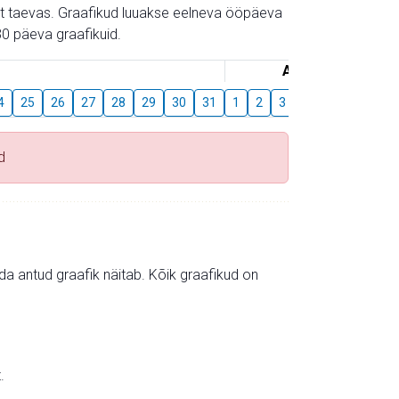
gust taevas. Graafikud luuakse eelneva ööpäeva
0 päeva graafikuid.
August
4
25
26
27
28
29
30
31
1
2
3
4
5
6
7
d
mida antud graafik näitab. Kõik graafikud on
.