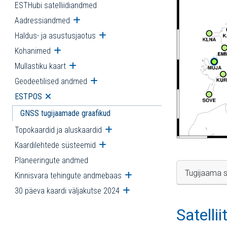
ESTHubi satelliidiandmed
Aadressiandmed
Ava alammenüü
Haldus- ja asustusjaotus
Ava alammenüü
Kohanimed
Ava alammenüü
Mullastiku kaart
Ava alammenüü
Geodeetilised andmed
Ava alammenüü
ESTPOS
Ava alammenüü
GNSS tugijaamade graafikud
Topokaardid ja aluskaardid
Ava alammenüü
Kaardilehtede süsteemid
Ava alammenüü
Planeeringute andmed
Tugijaama s
Kinnisvara tehingute andmebaas
Ava alammenüü
30 päeva kaardi väljakutse 2024
Ava alammenüü
Satelli