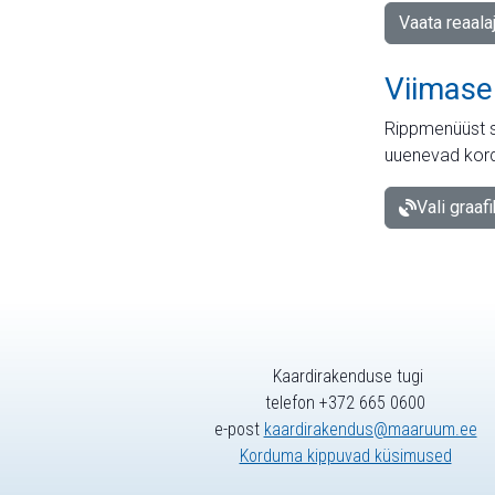
Vaata reaala
Viimase
Rippmenüüst s
uuenevad kord
Vali graaf
Kaardirakenduse tugi
telefon +372 665 0600
e-post
kaardirakendus@maaruum.ee
Korduma kippuvad küsimused