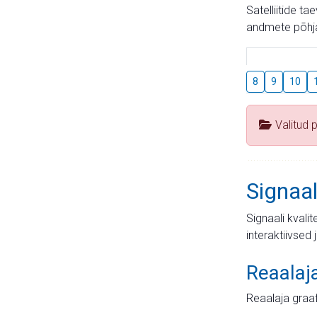
Satelliitide t
andmete põhja
8
9
10
Valitud 
Signaal
Signaali kvali
interaktiivsed 
Reaalaj
Reaalaja graa