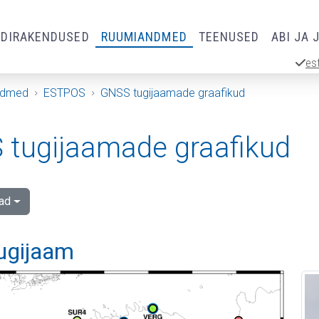
RDIRAKENDUSED
RUUMIANDMED
TEENUSED
ABI JA 
es
ndmed
ESTPOS
GNSS tugijaamade graafikud
tugijaamade graafikud
ad
tugijaam