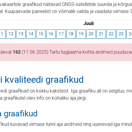
aevakaartide graafikud näitavad GNSS-satelliitide suunda ja kõr
l. Kuupäevade paneelist on võimalik valida ja vaadata viimase 3
Juuli
11
12
13
14
15
16
17
18
19
20
21
22
23
2
päeval
162
(11.06.2025) Tartu tugijaama kohta andmed puuduva
i kvaliteedi graafikud
teedi graafikuid on kokku kaksteist. Iga graafiku all on selgitus, 
ja graafikutel olev info on kohaliku aja järgi.
a graafikud
fikud kuvavad viimase tunni aja andmeid ning uuenevad iga minut