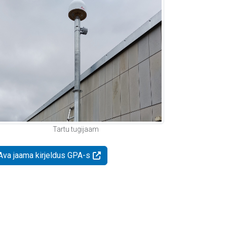
Tartu tugijaam
Ava jaama kirjeldus GPA-s