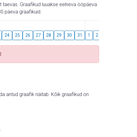
gust taevas. Graafikud luuakse eelneva ööpäeva
0 päeva graafikuid.
August
24
25
26
27
28
29
30
31
1
2
3
4
5
6
d
mida antud graafik näitab. Kõik graafikud on
.