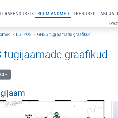
RDIRAKENDUSED
RUUMIANDMED
TEENUSED
ABI JA 
es
ndmed
ESTPOS
GNSS tugijaamade graafikud
tugijaamade graafikud
ad
ugijaam