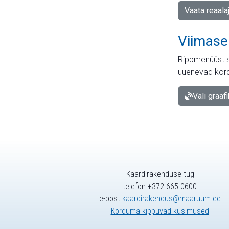
Vaata reaala
Viimase
Rippmenüüst s
uuenevad kord
Vali graaf
Kaardirakenduse tugi
telefon +372 665 0600
e-post
kaardirakendus@maaruum.ee
Korduma kippuvad küsimused