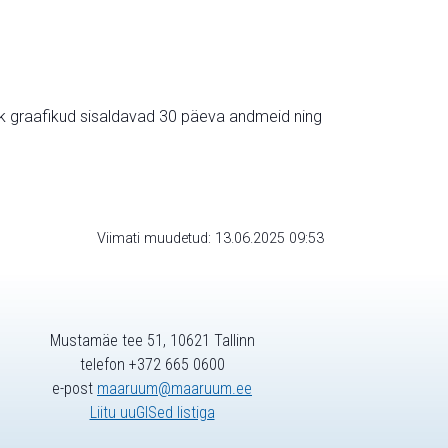
ik graafikud sisaldavad 30 päeva andmeid ning
Viimati muudetud: 13.06.2025 09:53
Mustamäe tee 51, 10621 Tallinn
telefon +372 665 0600
e-post
maaruum@maaruum.ee
Liitu uuGISed listiga