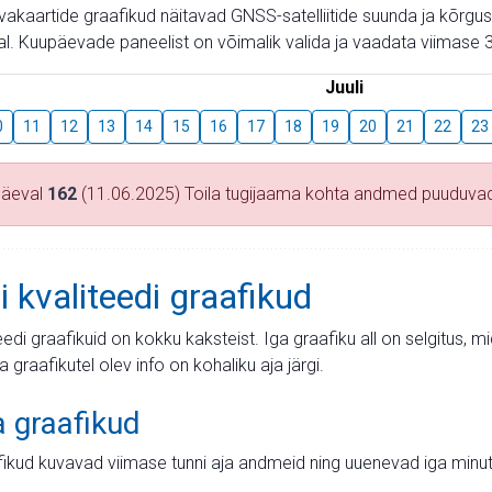
aevakaartide graafikud näitavad GNSS-satelliitide suunda ja kõr
l. Kuupäevade paneelist on võimalik valida ja vaadata viimase 3
Juuli
0
11
12
13
14
15
16
17
18
19
20
21
22
23
päeval
162
(11.06.2025) Toila tugijaama kohta andmed puuduva
i kvaliteedi graafikud
teedi graafikuid on kokku kaksteist. Iga graafiku all on selgitus, 
ja graafikutel olev info on kohaliku aja järgi.
a graafikud
fikud kuvavad viimase tunni aja andmeid ning uuenevad iga minut