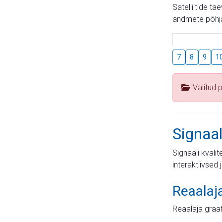
Satelliitide t
andmete põhja
7
8
9
1
Valitud 
Signaal
Signaali kvali
interaktiivsed 
Reaalaj
Reaalaja graa