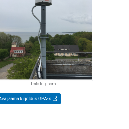
Toila tugijaam
Ava jaama kirjeldus GPA-s