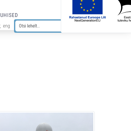
JUHISED
t
eng
Otsi