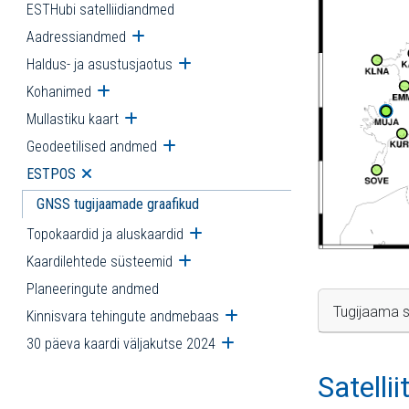
ESTHubi satelliidiandmed
Aadressiandmed
Ava alammenüü
Haldus- ja asustusjaotus
Ava alammenüü
Kohanimed
Ava alammenüü
Mullastiku kaart
Ava alammenüü
Geodeetilised andmed
Ava alammenüü
ESTPOS
Ava alammenüü
GNSS tugijaamade graafikud
Topokaardid ja aluskaardid
Ava alammenüü
Kaardilehtede süsteemid
Ava alammenüü
Planeeringute andmed
Tugijaama s
Kinnisvara tehingute andmebaas
Ava alammenüü
30 päeva kaardi väljakutse 2024
Ava alammenüü
Satelli