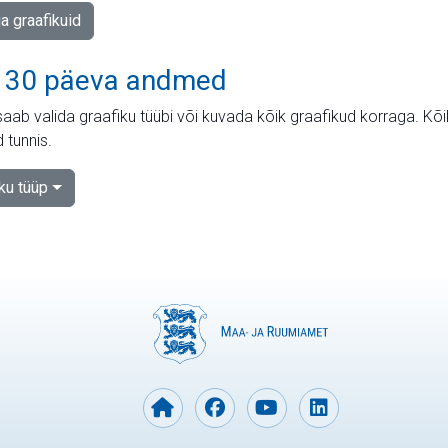
ja graafikuid
 30 päeva andmed
aab valida graafiku tüübi või kuvada kõik graafikud korraga. Kõ
 tunnis.
iku tüüp