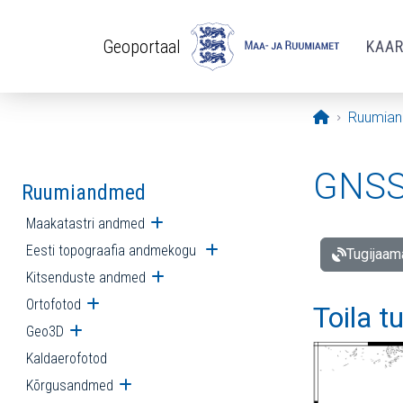
Liigu edasi põhisisu juurde
Geoportaal
KAA
Avaleht
Ruumia
GNSS 
Ruumiandmed
Maakatastri andmed
Ava alammenüü
Eesti topograafia andmekogu
Ava alammenüü
Tugijaam
Kitsenduste andmed
Ava alammenüü
Ortofotod
Ava alammenüü
Toila t
Geo3D
Ava alammenüü
Kaldaerofotod
Kõrgusandmed
Ava alammenüü