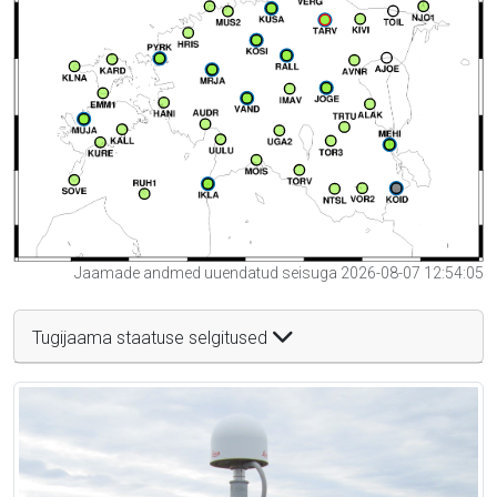
Jaamade andmed uuendatud seisuga 2026-08-07 12:54:05
Tugijaama staatuse selgitused