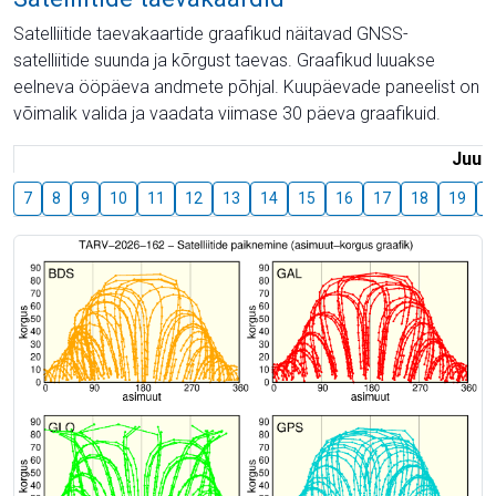
Satelliitide taevakaartide graafikud näitavad GNSS-
satelliitide suunda ja kõrgust taevas. Graafikud luuakse
eelneva ööpäeva andmete põhjal. Kuupäevade paneelist on
võimalik valida ja vaadata viimase 30 päeva graafikuid.
Juuli
7
8
9
10
11
12
13
14
15
16
17
18
19
2