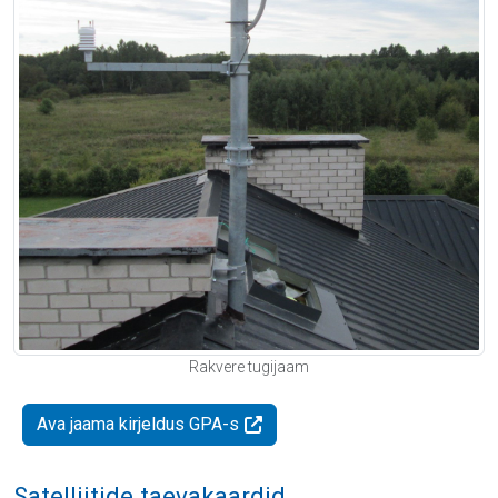
Rakvere tugijaam
Ava jaama kirjeldus GPA-s
Satelliitide taevakaardid