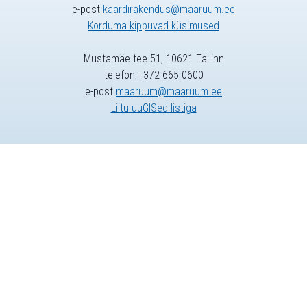
e-post
kaardirakendus@maaruum.ee
Korduma kippuvad küsimused
Mustamäe tee 51, 10621 Tallinn
telefon +372 665 0600
e-post
maaruum@maaruum.ee
Liitu uuGISed listiga