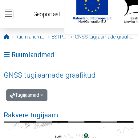
Liigu edasi põhisisu juurde
Geoportaal
Avaleht
Ruumiandmed
ESTPOS
GNSS tugijaamade graafikud
Ava menüü: Ruumiandmed
Ruumiandmed
GNSS tugijaamade graafikud
Tugijaamad
Rakvere tugijaam