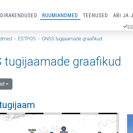
RDIRAKENDUSED
RUUMIANDMED
TEENUSED
ABI JA 
es
ndmed
ESTPOS
GNSS tugijaamade graafikud
tugijaamade graafikud
ad
tugijaam