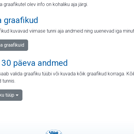
ja graafikutel olev info on kohaliku aja järgi.
a graafikud
fikud kuvavad viimase tunni aja andmeid ning uuenevad iga minut
ja graafikuid
 30 päeva andmed
aab valida graafiku tüübi või kuvada kõik graafikud korraga. Kõ
 tunnis.
iku tüüp