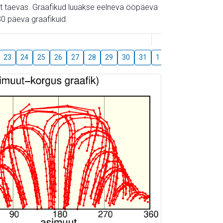
gust taevas. Graafikud luuakse eelneva ööpäeva
0 päeva graafikuid.
August
23
24
25
26
27
28
29
30
31
1
2
3
4
5