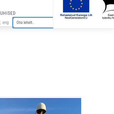
JUHISED
t
eng
Otsi