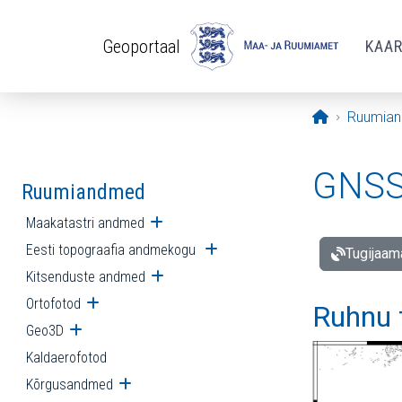
Liigu edasi põhisisu juurde
Geoportaal
KAA
Avaleht
Ruumia
GNSS 
Ruumiandmed
Maakatastri andmed
Ava alammenüü
Eesti topograafia andmekogu
Ava alammenüü
Tugijaam
Kitsenduste andmed
Ava alammenüü
Ortofotod
Ava alammenüü
Ruhnu 
Geo3D
Ava alammenüü
Kaldaerofotod
Kõrgusandmed
Ava alammenüü