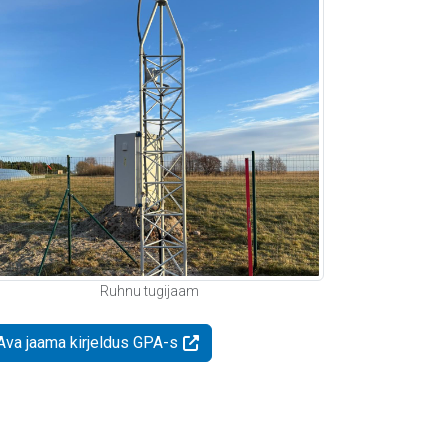
Ruhnu tugijaam
Ava jaama kirjeldus GPA-s