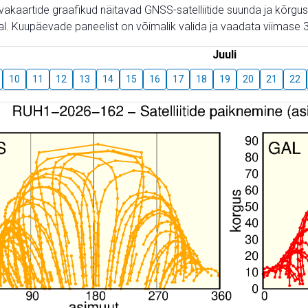
aevakaartide graafikud näitavad GNSS-satelliitide suunda ja kõr
l. Kuupäevade paneelist on võimalik valida ja vaadata viimase 3
Juuli
10
11
12
13
14
15
16
17
18
19
20
21
22