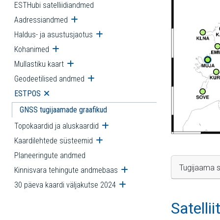
ESTHubi satelliidiandmed
Aadressiandmed
Ava alammenüü
Haldus- ja asustusjaotus
Ava alammenüü
Kohanimed
Ava alammenüü
Mullastiku kaart
Ava alammenüü
Geodeetilised andmed
Ava alammenüü
ESTPOS
Ava alammenüü
GNSS tugijaamade graafikud
Topokaardid ja aluskaardid
Ava alammenüü
Kaardilehtede süsteemid
Ava alammenüü
Planeeringute andmed
Tugijaama s
Kinnisvara tehingute andmebaas
Ava alammenüü
30 päeva kaardi väljakutse 2024
Ava alammenüü
Satelli