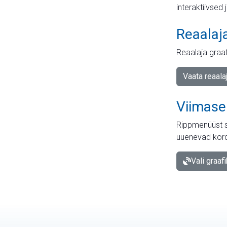
interaktiivsed 
Reaalaj
Reaalaja graa
Vaata reaala
Viimase
Rippmenüüst s
uuenevad kord
Vali graaf