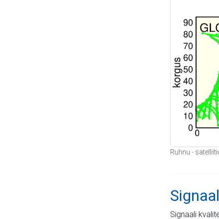
Ruhnu - satellii
Signaal
Signaali kvali