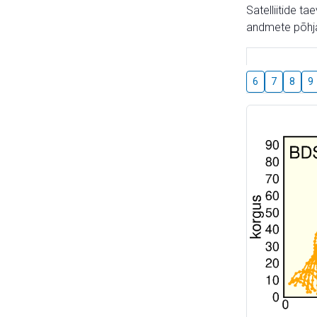
Satelliitide t
andmete põhja
6
7
8
9