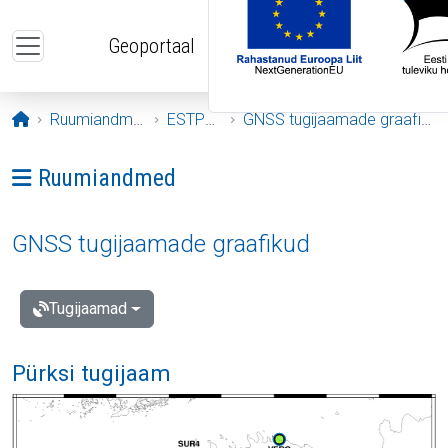
Liigu edasi põhisisu juurde
Geoportaal
Avaleht
Ruumiandmed
ESTPOS
GNSS tugijaamade graafikud
Ava menüü: Ruumiandmed
Ruumiandmed
GNSS tugijaamade graafikud
Tugijaamad
Pürksi tugijaam