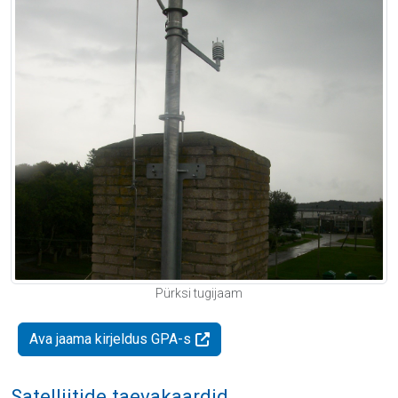
Pürksi tugijaam
Ava jaama kirjeldus GPA-s
Satelliitide taevakaardid