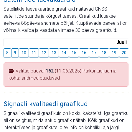
Satelliitide taevakaartide graafikud näitavad GNSS-
satelliitide suunda ja kõrgust taevas. Graafikud luuakse
eelneva ööpäeva andmete põhjal. Kuupäevade paneelist on
võimalik valida ja vaadata viimase 30 päeva graafikuid.
Juuli
8
9
10
11
12
13
14
15
16
17
18
19
20
Valitud päeval
162
(11.06.2025) Pürksi tugijaama
kohta andmed puuduvad
Signaali kvaliteedi graafikud
Signaali kvaliteedi graafikuid on kokku kaksteist. Iga graafiku
all on selgitus, mida antud graafik näitab. Kõik graafikud on
interaktiivsed ja graafikutel olev info on kohaliku aja järgi.