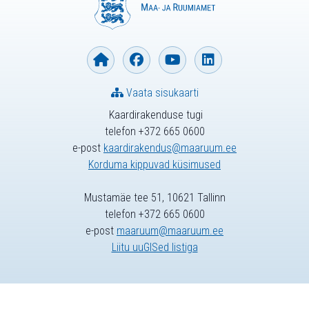
Vaata sisukaarti
Kaardirakenduse tugi
telefon +372 665 0600
e-post
kaardirakendus@maaruum.ee
Korduma kippuvad küsimused
Mustamäe tee 51, 10621 Tallinn
telefon +372 665 0600
e-post
maaruum@maaruum.ee
Liitu uuGISed listiga