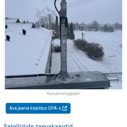
Avinurme tugijaam
Ava jaama kirjeldus GPA-s
Satelliitide taevakaardid