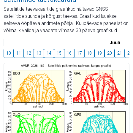
Satelliitide taevakaartide graafikud näitavad GNSS-
satelliitide suunda ja kõrgust taevas. Graafikud luuakse
eelneva ööpäeva andmete põhjal. Kuupäevade paneelist on
võimalik valida ja vaadata viimase 30 päeva graafikuid.
Juuli
10
11
12
13
14
15
16
17
18
19
20
21
22