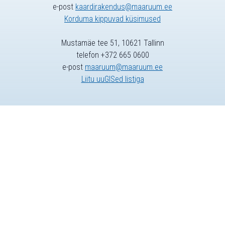
e-post
kaardirakendus@maaruum.ee
Korduma kippuvad küsimused
Mustamäe tee 51, 10621 Tallinn
telefon +372 665 0600
e-post
maaruum@maaruum.ee
Liitu uuGISed listiga