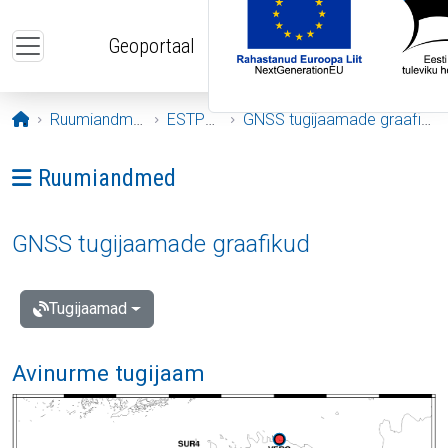
Liigu edasi põhisisu juurde
Geoportaal
Avaleht
Ruumiandmed
ESTPOS
GNSS tugijaamade graafikud
Ava menüü: Ruumiandmed
Ruumiandmed
GNSS tugijaamade graafikud
Tugijaamad
Avinurme tugijaam