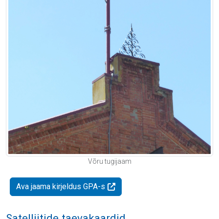
Võru tugijaam
Ava jaama kirjeldus GPA-s
Satelliitide taevakaardid