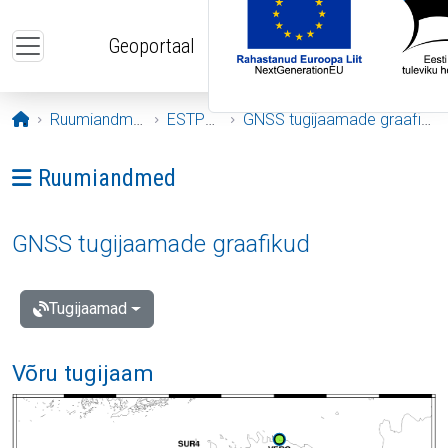
Liigu edasi põhisisu juurde
Geoportaal
Avaleht
Ruumiandmed
ESTPOS
GNSS tugijaamade graafikud
Ava menüü: Ruumiandmed
Ruumiandmed
GNSS tugijaamade graafikud
Tugijaamad
Võru tugijaam