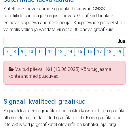
Satelliitide taevakaartide graafikud näitavad GNSS-
satelliitide suunda ja kõrgust taevas. Graafikud luuakse
eelneva ööpäeva andmete põhjal. Kuupäevade paneelist on
võimalik valida ja vaadata viimase 30 päeva graafikuid.
Juuli
7
8
9
10
11
12
13
14
15
16
17
18
19
2
Valitud päeval
161
(10.06.2025) Võru tugijaama
kohta andmed puuduvad
Signaali kvaliteedi graafikud
Signaali kvaliteedi graafikuid on kokku kaksteist. Iga graafiku
all on selgitus, mida antud graafik näitab. Kõik graafikud on
interaktiivsed ja graafikutel olev info on kohaliku aja järgi.