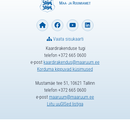
Vaata sisukaarti
Kaardirakenduse tugi
telefon +372 665 0600
e-post
kaardirakendus@maaruum.ee
Korduma kippuvad küsimused
Mustamäe tee 51, 10621 Tallinn
telefon +372 665 0600
e-post
maaruum@maaruum.ee
Liitu uuGISed listiga